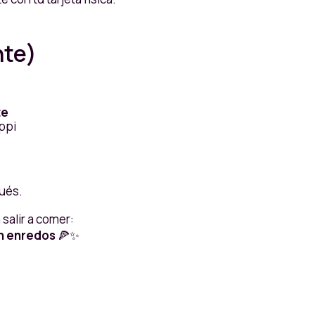
nte)
te
ppi
ués.
salir a comer:
n enredos
🍕✨