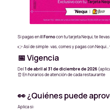
Si pagas en
il Forno
con tu tarjeta Nequi, te lleva
👉 Así de simple: vas, comes y pagas con Nequi… 
📅 Vigencia
Del
1 de abril al 31 de diciembre de 2026
(aplic
⏰ En horarios de atención de cada restaurante
👀 ¿Quiénes puede aprove
Aplica si: