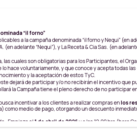
ominada “il forno”
licables a la campaña denominada “il forno y Nequi” (en ad
. (en adelante “Nequi”), y La Receta & Cia Sas. (en adelan
, las cuales son obligatorias para los Participantes, el Or
e lo hace voluntariamente, y que conoce y acepta todas las
onocimiento y la aceptación de estos TyC.
este dejará de participar y/o no recibirán el incentivo que
llará la Campaña tiene el pleno derecho de no participar e
sca incentivar a los clientes a realizar compras en
los re
ísica) como medio de pago, otorgando un descuento inmediato 
do. Empieza el
1 de abril de 2026
y a las 12:00 hrs (hora Co
ios de atención de cada punto de venta