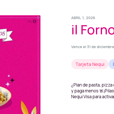
ABRIL
1
,
2026
il Forn
Vence el 31 de diciembr
Tarjeta Nequi
¿Plan de pasta, pizza
y paga menos 🚨¡Pilas!
Nequi Visa para activa