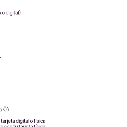
 o digital)
r
o 👇)
rjeta digital o física.
con tu tarjeta física.