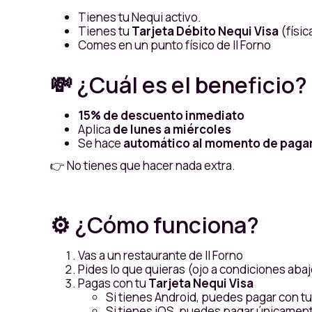
Tienes tu Nequi activo.
Tienes tu
Tarjeta Débito Nequi Visa
(física
Comes en un punto físico de Il Forno
💸 ¿Cuál es el beneficio?
15% de descuento inmediato
Aplica
de lunes a miércoles
Se hace
automático al momento de paga
👉 No tienes que hacer nada extra.
⚙️ ¿Cómo funciona?
Vas a un restaurante de Il Forno
Pides lo que quieras (ojo a condiciones abaj
Pagas con tu
Tarjeta Nequi Visa
Si tienes Android, puedes pagar con tu ta
Si tienes iOS, puedes pagar únicamente 