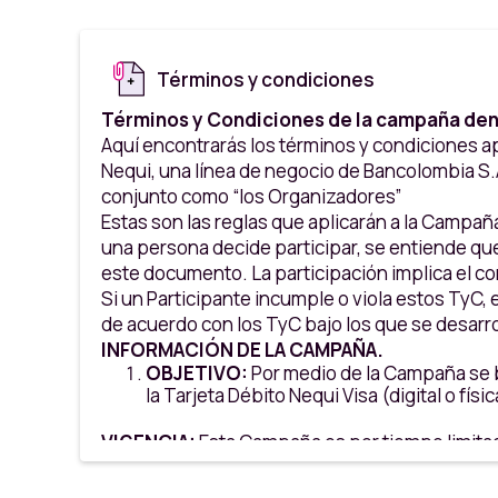
Términos y condiciones
Términos y Condiciones de la campaña den
Aquí encontrarás los términos y condiciones ap
Nequi, una línea de negocio de Bancolombia S.A
conjunto como “los Organizadores”
Estas son las reglas que aplicarán a la Campaña
una persona decide participar, se entiende qu
este documento. La participación implica el c
Si un Participante incumple o viola estos TyC, 
de acuerdo con los TyC bajo los que se desarro
INFORMACIÓN DE LA CAMPAÑA.
OBJETIVO:
Por medio de la Campaña se bu
la Tarjeta Débito Nequi Visa (digital o f
VIGENCIA:
Esta Campaña es por tiempo limita
a las 21:00 hrs (hora Colombia). Revisar horar
PARTICIPANTES: