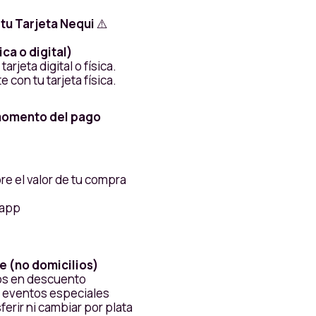
 tu Tarjeta Nequi
⚠️
ica o digital)
rjeta digital o física.
con tu tarjeta física.
 momento del pago
re el valor de tu compra
 app
e (no domicilios)
os en descuento
i eventos especiales
ferir ni cambiar por plata