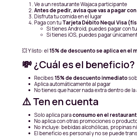
Ve a un restaurante Wajaca participante
Antes de pedir, avisa que vas a pagar con
Disfruta tu comida en el lugar
Paga con tu
Tarjeta Débito Nequi Visa (fís
Si tienes Android, puedes pagar con tu ta
Si tienes iOS, puedes pagar únicamente 
💥 Y listo: el
15% de descuento se aplica en el
💸 ¿Cuál es el beneficio?
Recibes
15% de descuento inmediato
sob
Aplica automáticamente al pagar
No tienes que hacer nada extra dentro de la
⚠️ Ten en cuenta
Solo aplica para
consumo en el restaurant
No aplica con otras promociones o product
No incluye: bebidas alcohólicas, propinas n
El beneficio es personal y no se puede trans