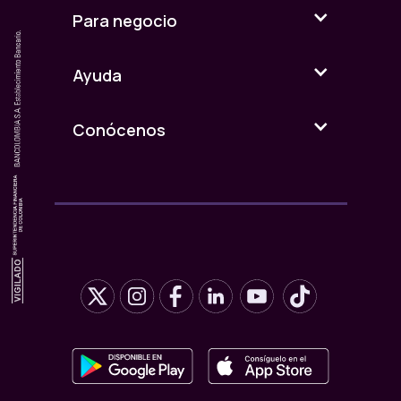
Para negocio
En tu huerta puedes crear una especie de
pisos térmicos con bombillos y temperatura
artificial, entre otras técnicas. Eso sí: tu
Ayuda
intención de sembrar en casa no debería
terminar en facturas de servicios carísimos.
Aquí
te dejamos más info sobre cultivos
Conócenos
urbanos, para que puedas guiarte.
Como con las plantas, conoce también cuáles
son tus fortalezas y posibilidades: tu piso
térmico. Conocerte te permitirá saber qué
debes hacer para mejorar tu relación con la
plata. Por ejemplo, qué hacer si eres impulsivo
o cómo invertir si te pasas de prudente con tus
ahorros.
5. Planea tus cultivos, tus metas y tus ahorros,
según el espacio que tengas y tus capacidades.
Exígete, pero no renuncies a la vida por plata.
Aprende de las plantas, que crecen en un sitio,
aprovechando por completo un lugar.