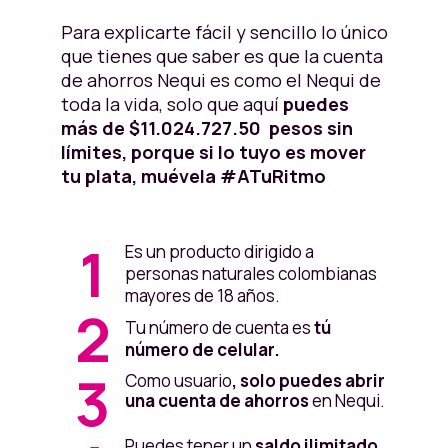
6. Luego escribe tu nombre. ¡Pilas!
Tiene que ser
como aparece en tu
Para explicarte fácil y sencillo lo único
documento de identidad.
que tienes que saber es que la cuenta
de ahorros Nequi es como el Nequi de
7. Llena los datos.
Pon mucha
toda la vida, solo que aquí
puedes
atención con la fecha de
más de $11.024.727.50 pesos sin
expedición
de tu documento, es
límites, porque si lo tuyo es mover
diferente a la de tu cumple.
tu plata, muévela #ATuRitmo
8.Lee muy bien el contrato Nequi y, si
estás de acuerdo, dale en
“Acepta”.
1
Es un producto dirigido a
9. Escribe tu correo. ¡Lo necesitamos
personas naturales colombianas
para comunicarnos contigo! Así que
mayores de 18 años.
2
elige el que más utilices.
Tu número de cuenta es
tú
número de celular.
10. Ahora vamos a darle seguridad a
3
tu Nequi.
¡Crea tu clave y no la
Como usuario
, solo puedes abrir
una cuenta de ahorros
en Nequi.
compartas con nadie!
Puedes tener un
saldo ilimitado
11. Luego sigue tu foto. ¡Tómatela!