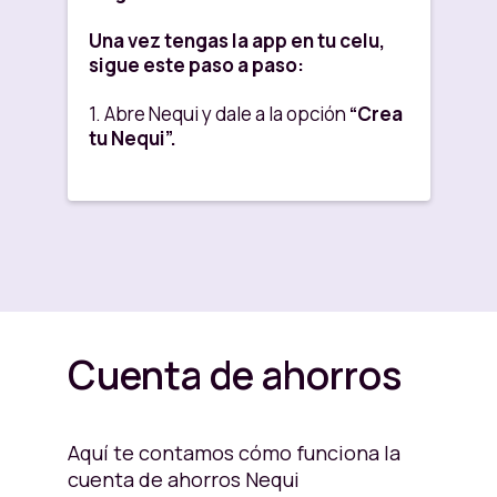
Una vez tengas la app en tu celu,
sigue este paso a paso:
1. Abre Nequi y dale a la opción
“Crea
tu Nequi”.
2. Elige el tipo de documento con el
que te vas a vincular.
3. Autoriza el tratamiento de datos
personales y elige por qué medio
quieres que te contactemos.
4.Escribe tu número de celular.
Ese
Cuenta de ahorros
será el número de tu Nequi.
5. Escribe aquí el código que te
Aquí te contamos cómo funciona la
mandamos a tu celu
cuenta de ahorros Nequi