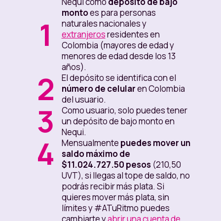
Nequi como
depósito de bajo
monto
es para personas
1
naturales nacionales y
extranjeros
residentes en
Colombia (mayores de edad y
menores de edad desde los 13
años).
2
El depósito se identifica con el
número de celular
en Colombia
del usuario.
3
Como usuario, solo puedes tener
un depósito de bajo monto en
Nequi.
4
Mensualmente
puedes mover un
saldo máximo de
$11.024.727.50 pesos
(210,50
UVT), si llegas al tope de saldo, no
podrás recibir más plata. Si
quieres mover más plata, sin
límites y #ATuRitmo puedes
cambiarte y
abrir una cuenta de