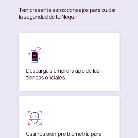
Ten presente estos consejos para cuidar
6. Descontaremos $15.000 de tu
la seguridad de tu Nequi:
Disponible,
una única vez,
para abrir
tu cuenta de ahorros.
7. Cierra tu sesión en la app y
después de 5 minutos, la vuelves a
abrir ¡y listo!
8. Te enviaremos un correo
Descarga siempre la app de las
confirmándote que ahora tu Nequi es
tiendas oficiales.
una cuenta de ahorros. Porque si
mueves tu plata,
muévela
#ATuRitmo con Nequi.
Usamos siempre biometría para