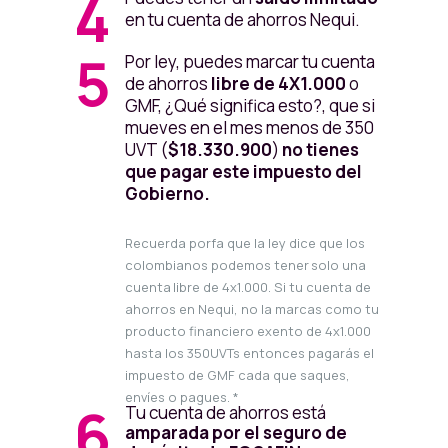
4
en tu cuenta de ahorros Nequi.
Con ella aseguramos que solo tú, y
nadie más que tú, use tu Nequi.
5
Por ley, puedes marcar tu cuenta
Recuerda mirar al frente, no ponerte
de ahorros
libre de 4X1.000
o
gafas o sombreros y contar con una
GMF, ¿Qué significa esto?, que si
buena iluminación.
mueves en el mes menos de 350
UVT (
$18.330.900
)
no tienes
12. También puedes
registrar tu voz
que pagar este impuesto del
para más seguridad.
Gobierno.
Recuerda porfa que la ley dice que los
colombianos podemos tener solo una
cuenta libre de 4x1.000. Si tu cuenta de
ahorros en Nequi, no la marcas como tu
producto financiero exento de 4x1.000
hasta los 350UVTs entonces pagarás el
impuesto de GMF cada que saques,
envíes o pagues. *
6
Tu cuenta de ahorros está
amparada por el seguro de