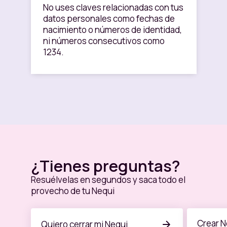
No uses claves relacionadas con tus
datos personales como fechas de
nacimiento o números de identidad,
ni números consecutivos como
1234.
¿Tienes preguntas?
Resuélvelas en segundos y saca todo el
provecho de tu Nequi
Crear N
Quiero cerrar mi Nequi