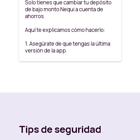
Solo tienes que cambiar tu depósito
de bajo monto Nequi a cuenta de
ahorros.
Aquí te explicamos cómo hacerlo:
1. Asegúrate de que tengas la última
versión de la app.
2. Luego dale clic a
"Tu plata".
Lo
encuentras en el home de la app
debajo de tu Disponible.
3.Ve a
"Tus topes"
que está en la
parte inferior de la pantalla.
4. Selecciona
"Cambiar a cuenta de
ahorros".‍
Tips de seguridad
5. Sigue todos los pasos y escribe tu
info.