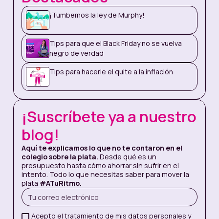
¿Qué es una tasa entonces?
¡Tumbemos la ley de Murphy!
¿Qué significa una tasa real? ¿Acaso
hay tasas imaginarias?
Tips para que el Black Friday no se vuelva
¿Qué tipos de tasas hay? ¿Con una
negro de verdad
orejita y con dos? ¿De plástico y de
Tips para hacerle el quite a la inflación
porcelana?
Tranquilo: todos hemos estado en ese lugar.
¡Suscríbete ya a nuestro
Por eso, hoy vamos a explicarte los principales
conceptos para que sepas
lo que debes
blog!
pagar cuando te metes en un crédito
.
Aquí te explicamos lo que no te contaron en el
colegio sobre la plata.
Desde qué es un
presupuesto hasta cómo ahorrar sin sufrir en el
intento. Todo lo que necesitas saber para mover la
Concepto # 1: el interés
plata
#ATuRitmo.
En el mundo de la plata, el interés se puede
entender como
lo que te cobran por
Acepto el tratamiento de mis datos personales y