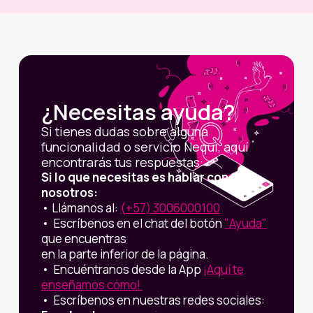
¿Necesitas ayuda?
Si tienes dudas sobre alguna
funcionalidad o servicio Nequi, aquí
encontrarás tus respuestas:
Si lo que necesitas es hablar con
nosotros:
•
Llámanos al:
(+57) 3006000100
• Escríbenos en el chat del botón
"Ayuda"
que encuentras
en la parte inferior de la página.
• Encuéntranos desde la App
¡Aquí te
enseñamos cómo!
• Escríbenos en nuestras redes sociales: