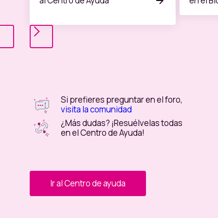
al Centro de Ayuda
en el B
Si prefieres preguntar en el foro,
visita la comunidad
¿Más dudas? ¡Resuélvelas todas
en el Centro de Ayuda!
Ir al Centro de ayuda