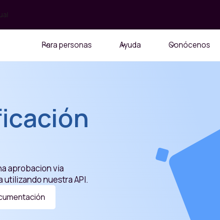
ual
Para personas
Ayuda
Conócenos
ficación
na aprobacion via
a utilizando nuestra API.
cumentación