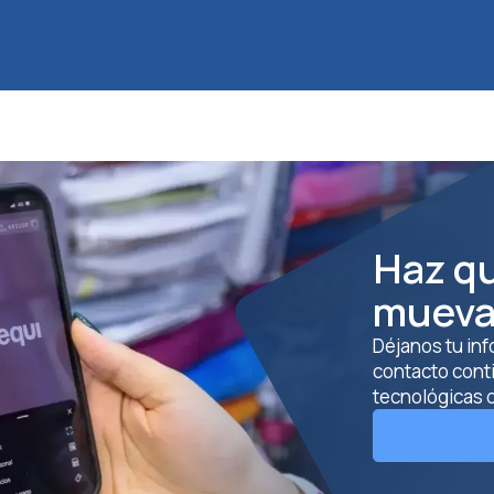
Haz q
mueva
Déjanos tu inf
contacto cont
tecnológicas q