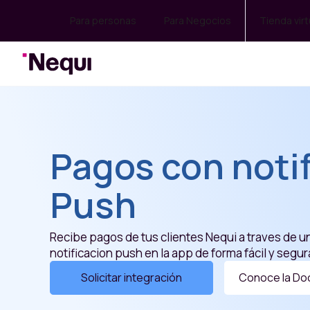
Para personas
Para Negocios
Tienda virt
Pagos con noti
Push
Recibe pagos de tus clientes Nequi a traves de u
notificacion push en la app de forma fácil y segur
Solicitar integración
Conoce la Do