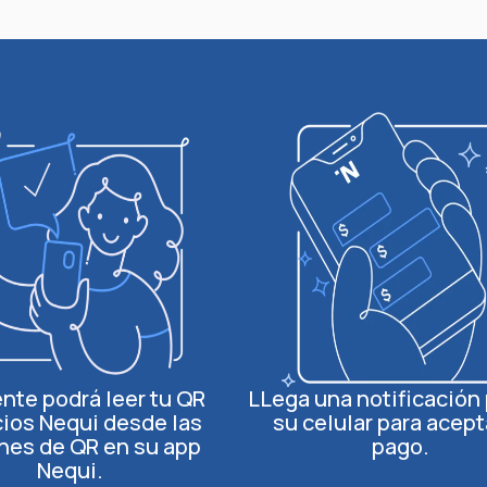
ente podrá leer tu QR
LLega una notificación
ios Nequi desde las
su celular para acept
nes de QR en su app
pago.
Nequi.