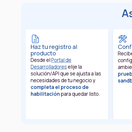
As
Haz tu registro al
Conf
producto
Recibe
Desde el
Portal de
config
Desarrolladores
elije la
ambie
solución/API que se ajusta a las
prueb
necesidades de tu negocio y
sand
completa el proceso de
habilitación
para quedar listo.