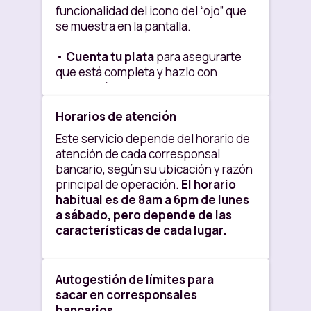
nuevo.
funcionalidad del icono del “ojo” que
corresponsal. Y en los
se muestra en la pantalla.
corresponsales Nequi es máximo
5. Este código te servirá para sacar
$1.000.000
por transacción.
en cualquiera de los canales
•
Cuenta tu plata
para asegurarte
habilitados.
que está completa y hazlo con
Ten en cuenta que si tienes
precaución.
Depósito de Bajo Monto
, cuentas
6. Al finalizar tu retiro a través del
con
topes mensuales establecidos
corresponsal, la persona encargada
Horarios de atención
• Siempre
verifica los datos de tu
por la regulación para hacer
te entregará una tirilla o soporte
cuenta
cuando vayas a recargar.
recargas y retiros
. Por eso, si
Este servicio depende del horario de
donde
podrás conocer el detalle
necesitas mayor capacidad de
atención de cada corresponsal
de la transacción.
manejo de dinero, te invitamos a
bancario, según su ubicación y razón
convertir tu Nequi en una Cuenta
principal de operación.
El horario
de Ahorros
, lo cual te permitirá
habitual es de 8am a 6pm de lunes
operar con límites más amplios y
a sábado, pero depende de las
mayor flexibilidad.
características de cada lugar.
Autogestión de límites para
sacar en corresponsales
bancarios