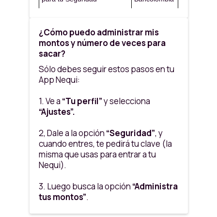
Número de retiros al mes
10
¿Cómo puedo administrar mis
Monto mínimo por retiro
$ 10,000
montos y número de veces para
sacar?
Monto máximo de retiros al
$ 2,700,000
Sólo debes seguir estos pasos en tu
día
App Nequi:
¿Necesitas aumentar las veces
para sacar plata en el mes?
1. Ve a
“Tu perfil”
y selecciona
“Ajustes”.
• Tranqui,
desde la App puedes
modificar el número de veces que
2, Dale a la opción
“Seguridad”
, y
puedes retirar al mes y el monto
cuando entres, te pedirá tu clave (la
diario máximo por retiros al día
, a
misma que usas para entrar a tu
tu medida.
Nequi).
• Puedes ajustar los límites para
3. Luego busca la opción
“Administra
sacar hasta un máximo de 20 veces
tus montos”
.
al mes
en los cajeros Bancolombia.