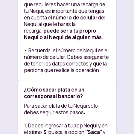
que requieres hacer una recarga de
tu Nequi, es importante que tengas
en cuenta el
número de celular
del
Nequi al que le harás la
recarga,
puede ser a tu propio
Nequi o al Nequi de alguien más.
• Recuerda, el número de Nequi es el
número de celular. Debes asegurarte
de tener los datos correctos y que la
persona que realice la operación
como mínimo valide 2 veces los datos
antes de aprobar la transacción.
¿Cómo sacar plata en un
corresponsal bancario?
• Desde tu app Nequi puedes
consultar los puntos más cercanos:
Para sacar plata de tu Nequi solo
activa la localización en tu celular,
debes seguir estos pasos:
después abre tu app Nequi y en el
signo
$
, elige la opción de
“Recarga
1. Debes ingresar a tu app Nequi y en
Nequi”
y luego selecciona la
el signo
$
busca la opción
‘’Saca’’
y