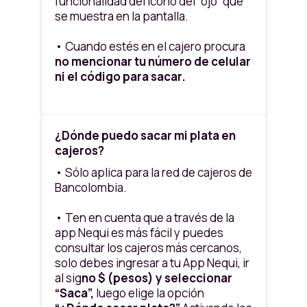
funcionalidad del icono del “ojo” que
se muestra en la pantalla.
• Cuando estés en el cajero procura
no mencionar tu número de celular
ni el código para sacar.
•
No dejes tu plata,
espera hasta
que finalice completamente la
¿Dónde puedo sacar mi plata en
transacción en pantalla.
cajeros?
• Cuida los retiros de altas sumas de
• Sólo aplica para la red de cajeros de
plata;
recuerda que desde Nequi
Bancolombia.
puedes enviar plata a otros Nequi
o cualquier banco.
• Ten en cuenta que a través de la
app Nequi es más fácil y puedes
• No aceptes ayuda de personas que
consultar los cajeros más cercanos,
no conozcas.
solo debes ingresar a tu App Nequi, ir
al sig
no $ (pesos) y seleccionar
“Saca”,
luego elige la opción