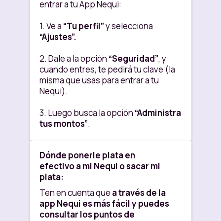
entrar a tu App Nequi:
Monto
$ 10,000
$ 10,000
mínimo
1. Ve a
“Tu perfil”
y selecciona
por retiro
“Ajustes”.
Monto
$ 2,000,000
$ 2,000,000
2. Dale a la opción
“Seguridad”
, y
máximo
cuando entres, te pedirá tu clave (la
por retiros
misma que usas para entrar a tu
al día
Nequi).
¿Necesitas sacar más veces o más
plata?
3. Luego busca la opción
“Administra
tus montos”
.
•Tranqui,
desde la App Nequi
puedes modificar el número de
4. Elige la opción
“Canales para
Dónde ponerle plata en
veces que puedes retirar al mes y
sacar”
.
efectivo a mi Nequi o sacar mi
el monto diario máximo por retiros
plata:
al día,
a tu medida.
5. Registra tus cambios permitidos.
Si el monto máximo por retiros al día o
Ten en cuenta que
a través de la
•
Puedes ajustar los límites para
el número de retiros al mes que
app Nequi es más fácil y puedes
sacar hasta un máximo de 20 veces
ingreses
es una cifra superior al
consultar los puntos de
al mes
en corresponsales bancarios