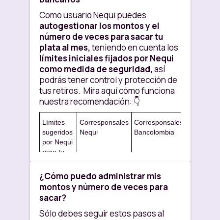
Como usuario Nequi puedes
autogestionar los montos y el
número de veces para sacar tu
plata al mes,
teniendo en cuenta los
límites iniciales fijados por Nequi
como medida de seguridad,
así
podrás tener control y protección de
tus retiros. Mira aquí cómo funciona
nuestra recomendación: 👇
Límites
Corresponsales
Corresponsales
sugeridos
Nequi
Bancolombia
por Nequi
para tu
Seguridad
¿Cómo puedo administrar mis
Número
10
10
montos y número de veces para
máximo
sacar?
de retiros
al mes
Sólo debes seguir estos pasos al