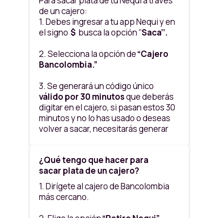
Para sacar plata de tu Nequi a través
de un cajero:
1. Debes ingresar a tu app Nequi y en
el signo
$
busca la opción ‘’
Saca’’.
2. Selecciona la opción de
“Cajero
Bancolombia.”
3. Se generará un código único
válido por 30 minutos
que deberás
digitar en el cajero, si pasan estos 30
minutos y no lo has usado o deseas
volver a sacar, necesitarás generar
uno nuevo.
¿Qué tengo que hacer para
4. Este código te servirá para sacar
sacar plata de un cajero?
en cualquiera de los canales
habilitados
1. Dirígete al cajero de Bancolombia
más cercano.
5. Al finalizar el retiro puedes elegir
que el cajero te entregue impreso el