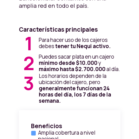
máximos estarán sujetos a la
amplia red en todo el país.
corresponsales Bancolombia,
capacidad de efectivo y liquidez en
encuéntralos
aquí.
cada uno de los corresponsales
Nequi y corresponsales
Características principales
Bancolombia.
1
Para hacer uso de los cajeros
Para corresponsales Nequi, se
debes
tener tu Nequi activo.
tiene un límite máximo por cada
2
Puedes sacar plata en un cajero
transacción de $1.000.000,
de
mínimo desde $10.000
y
modo que, puedes realizar retiros
máximo hasta $2.700.000
al día.
hasta los montos máximos diarios
3
Los horarios dependen de la
que tengas definidos en tu App
ubicación del cajero, pero
Nequi, respetando ese límite en cada
generalmente funcionan 24
retiro.
horas del día, los 7 días de la
semana.
Beneficios
Amplia cobertura a nivel
nacional.