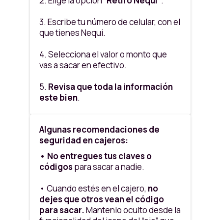
2. Elige la opción
“Retiro Nequi”
.
recibo de tu transacción.
3. Escribe tu número de celular, con el
que tienes Nequi.
4. Selecciona el valor o monto que
vas a sacar en efectivo.
5.
Revisa que toda la información
este bien
.
6. Escribe el código de 6 números
Algunas recomendaciones de
que generaste desde tu App Nequi.
seguridad en cajeros:
• No entregues tus claves o
códigos
para sacar a nadie.
• Cuando estés en el cajero,
no
dejes que otros vean el código
para sacar.
Mantenlo oculto desde la