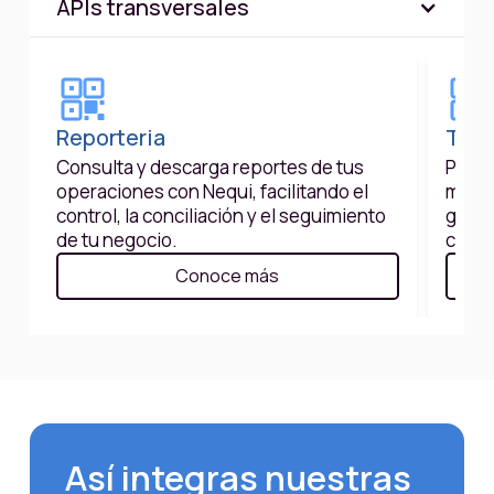
APIs transversales
Reporteria
Toke
Consulta y descarga reportes de tus
Prote
operaciones con Nequi, facilitando el
media
control, la conciliación y el seguimiento
garan
de tu negocio.
contr
Conoce más
Así integras nuestras