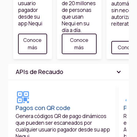
usuario
de 20 millones
automátic
pagador
de personas
sin necesi
desde su
que usan
autorizaci
app Nequi
Nequi en su
reiterativa
día a día.
Conoce
Conoce
Conoce
más
más
APIs de Recaudo
Pagos con QR code
Pago
Genera códigos QR de pago dinámicos
Recib
que pueden ser escaneados por
efect
cualquier usuario pagador desde su app
API Q
Nequi
base 