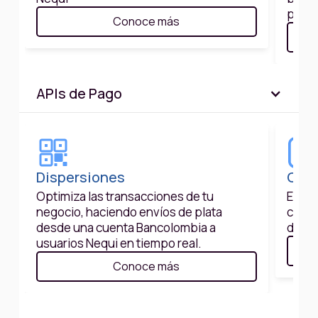
perso
Conoce más
APIs de Pago
Dispersiones
Códi
Optimiza las transacciones de tu
Entre
negocio, haciendo envíos de plata
clien
desde una cuenta Bancolombia a
de for
usuarios Nequi en tiempo real.
Conoce más