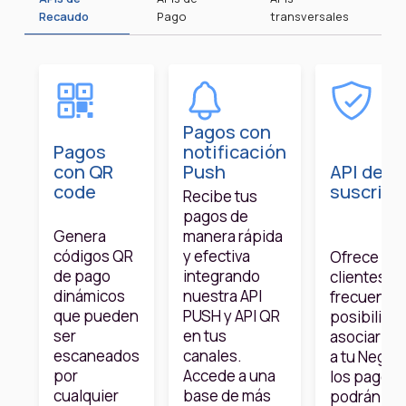
Recaudo
Pago
transversales
Pagos con
Pagos
notificación
con QR
Push
API de
code
suscripc
Recibe tus
pagos de
Genera
manera rápida
códigos QR
y efectiva
Ofrece a t
de pago
integrando
clientes
dinámicos
nuestra API
frecuentes,
que pueden
PUSH y API QR
posibilida
ser
en tus
asociar su
escaneados
canales.
a tu Negoci
por
Accede a una
los pagos 
cualquier
base de más
podrán deb