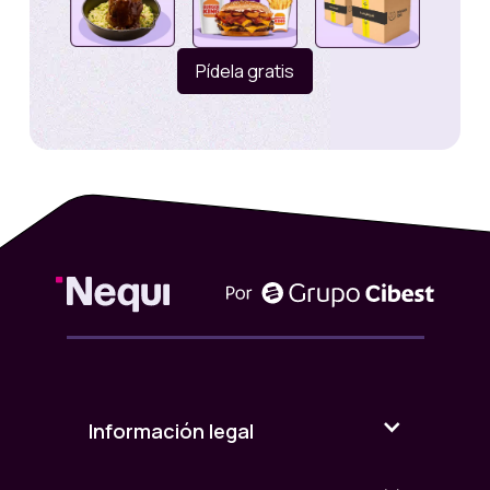
o hasta la fecha que determine el
Organizador conforme al cronograma de
cohortes descrito a continuación.
Pídela gratis
Cada cohorte tendrá una duración
aproximada de tres (3) a cuatro (4) días
calendario contados a partir de su
activación o hasta agotar mil (1.000)
redenciones efectivas, lo que ocurra
primero.
DISTRIBUCIÓN DE COHORTES:
El total de diez mil (10.000) Day Pass será
distribuido en diez (10) cohortes
consecutivas de mil (1.000) redenciones
efectivas cada una.
Las cohortes serán activadas
semanalmente conforme al siguiente
cronograma tentativo:
Información legal
· Cohorte 1: jueves 26 de febrero de 2026