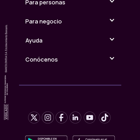
Para personas
· Cohorte 2: jueves 5 de marzo de 2026
· Cohorte 3: jueves 12 de marzo de 2026
Para negocio
· Cohorte 4: jueves 19 de marzo de 2026
· Cohorte 5: jueves 26 de marzo de 2026
Ayuda
· Cohorte 6: jueves 2 de abril de 2026
Conócenos
· Cohorte 7: jueves 9 de abril de 2026
· Cohorte 8: jueves 16 de abril de 2026
· Cohorte 9: jueves 23 de abril de 2026
· Cohorte 10: jueves 30 de abril de 2026
Cada cohorte contará con un código
específico y diferente.
El código correspondiente a cada cohorte
será válido durante la ventana activa de
esa cohorte o hasta completar mil (1.000)