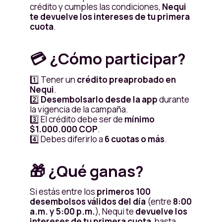
crédito y cumples las condiciones,
Nequi
te devuelve los intereses de tu primera
cuota
.
💳 ¿Cómo participar?
1️⃣ Tener un
crédito preaprobado en
Nequi
.
2️⃣
Desembolsarlo desde la app
durante
la vigencia de la campaña.
3️⃣ El crédito debe ser de
mínimo
$1.000.000 COP
.
4️⃣ Debes diferirlo a
6 cuotas o más
.
🎁 ¿Qué ganas?
Si estás entre los
primeros 100
desembolsos válidos del día
(entre
8:00
a.m. y 5:00 p.m.
), Nequi te
devuelve los
intereses de tu primera cuota
, hasta