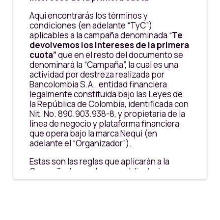
Aquí encontrarás los términos y
condiciones (en adelante “TyC”)
aplicables a la campaña denominada “
Te
devolvemos los intereses de la primera
cuota”
que en el resto del documento se
denominará la “Campaña”, la cual es una
actividad por destreza realizada por
Bancolombia S.A., entidad financiera
legalmente constituida bajo las Leyes de
la República de Colombia, identificada con
Nit. No. 890.903.938-8, y propietaria de la
línea de negocio y plataforma financiera
que opera bajo la marca Nequi (en
adelante el “Organizador”).
Estas son las reglas que aplicarán a la
Campaña, las cuales son obligatorias para
los Participantes, el Organizador y los
Participantes ganadores. Cuando una
persona
decide
participar, se entiende
que lo hace voluntariamente, y que