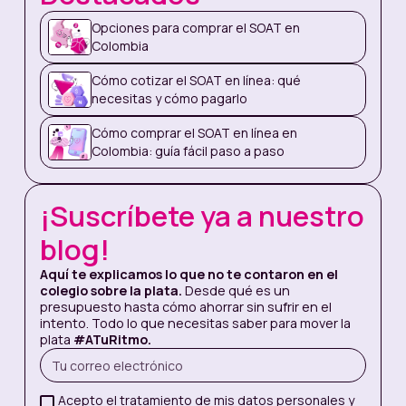
Qué necesitas para
cotizar el SOAT
Opciones para comprar el SOAT en
Colombia
Normalmente, solo necesits estos datos para
Cómo cotizar el SOAT en línea: qué
cotizar el SOAT:
necesitas y cómo pagarlo
La
placa del vehículo
Cómo comprar el SOAT en línea en
Colombia: guía fácil paso a paso
Documento de identidad del
¡Suscríbete ya a nuestro
propietario del vehículo
Algunas plataformas piden datos
blog!
extra como el modelo del vehículo y
Aquí te explicamos lo que no te contaron en el
el cilindraje.
colegio sobre la plata.
Desde qué es un
presupuesto hasta cómo ahorrar sin sufrir en el
intento. Todo lo que necesitas saber para mover la
En Nequi, puedes cotizar en segundos con
plata
#ATuRitmo.
tu número de cel, la placa y tu documento
¡Cotiza ya!
Acepto el tratamiento de mis datos personales y