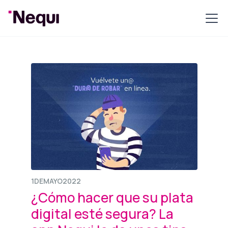
1
DE
MAYO
2022
¿Cómo hacer que su plata
digital esté segura? La