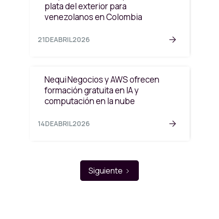
plata del exterior para
venezolanos en Colombia
21
DE
ABRIL
2026
Nequi Negocios y AWS ofrecen
formación gratuita en IA y
computación en la nube
14
DE
ABRIL
2026
Siguiente