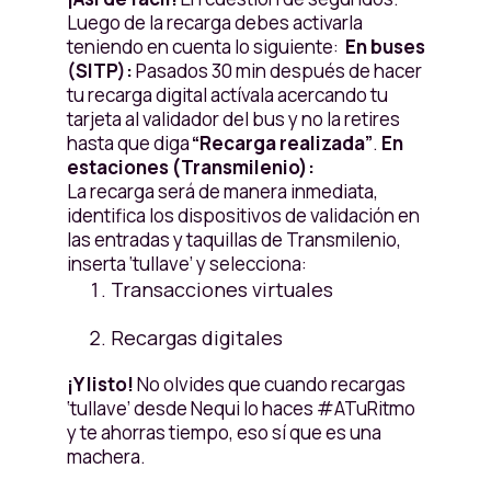
Luego de la recarga debes activarla
teniendo en cuenta lo siguiente:
En buses
(SITP):
Pasados 30 min después de hacer
tu recarga digital actívala acercando tu
tarjeta al validador del bus y no la retires
hasta que diga
“Recarga realizada”
.
En
estaciones (Transmilenio):
La recarga será de manera inmediata,
identifica los dispositivos de validación en
las entradas y taquillas de Transmilenio,
inserta ‘tullave’ y selecciona:
Transacciones virtuales
Recargas digitales
¡Y listo!
No olvides que cuando recargas
‘tullave’ desde Nequi lo haces #ATuRitmo
y te ahorras tiempo, eso sí que es una
machera.