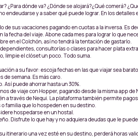
tar? ¿Para dónde va? ¿Dónde se alojará?¿Qué comerá? ¿Qué 
no endeudarse y a saber qué puede lograr. En los detalles e
e lo de sus vacaciones pagando en cuotas a la inversa. Es d
 la fecha del viaje. Abone cada mes para lograr lo que nece
re en el Colchón, así no tendrá la tentación de gastarlo.
ndependientes, consultorías o clases para hacer plata extra
o, limpie el clóset un poco. Todo suma.
ación a su favor: escoja fechas en las que viajar sea barat
nes de semana. Es más caro.
. Así puede ahorrar hasta un 30%.
nos de viaje con Hopper, pagando desde la misma app de Ne
n a través de Nequi. La plataforma también permite pagos 
 o familia que lo hospeden en su destino.
nsidere hospedarse en un hostal.
ño. Disfrute lo que hay y no adquiera deudas que le pued
 itinerario una vez esté en su destino, perderá horas valios