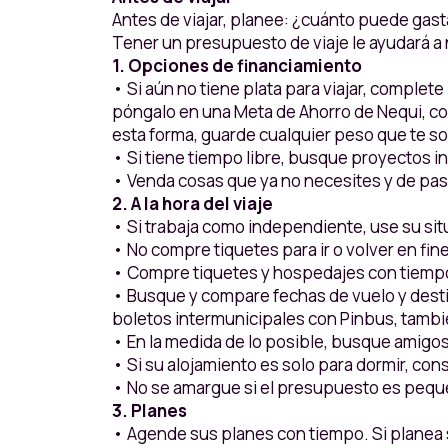
Antes de viajar, planee: ¿cuánto puede gas
Tener un presupuesto de viaje le ayudará a 
1. Opciones de financiamiento
• Si aún no tiene plata para viajar, complet
póngalo en una Meta de Ahorro de Nequi, con
esta forma, guarde cualquier peso que te sob
• Si tiene tiempo libre, busque proyectos i
• Venda cosas que ya no necesites y de pas
2. A la hora del viaje
• Si trabaja como independiente, use su situ
• No compre tiquetes para ir o volver en fi
• Compre tiquetes y hospedajes con tiempo
• Busque y compare fechas de vuelo y desti
boletos intermunicipales con Pinbus, tambié
• En la medida de lo posible, busque amigos
• Si su alojamiento es solo para dormir, co
• No se amargue si el presupuesto es peque
3. Planes
• Agende sus planes con tiempo. Si planea su