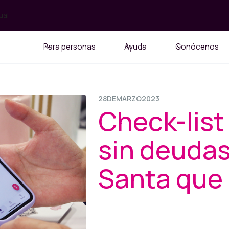
ual
Para personas
Ayuda
Conócenos
28
DE
MARZO
2023
Check-list 
sin deuda
Santa que 