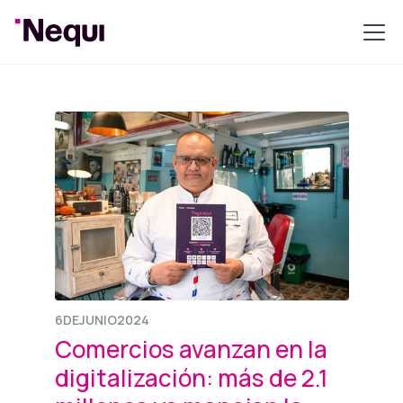
6
DE
JUNIO
2024
Comercios avanzan en la
digitalización: más de 2.1