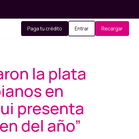
Paga tu crédito
Entrar
Recargar
on la plata
bianos en
ui presenta
en del año”