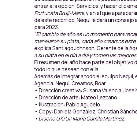
entrar a la opción ‘Servicios’ y hacer clic 
Fortunata Bruji-Mami
, y en el que aparecer
de este recorrido, Nequi le dará un consejo 
para 2023.
“
El cambio de año es un momento para recapi
manejaron su plata, cada año creamos este r
explica Santiago Johnson, Gerente de la Ag
a su plata en el día a día y tomen las mejor
El resumen del año hace parte del objetivo 
todo lo que deseen con ella.
Además de integrar a todo el equipo Nequi,
Agencia: Nequi, Creamos, Roar.
• Dirección creativa: Susana Valencia, Jos
• Dirección de arte: Mateo Lezcano.
• Ilustración: Pablo Agudelo.
• Copy: Daniela González, Christian Sánch
• Diseño UX/UI: María Camila Martínez.