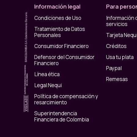
Información legal
Para perso
Condiciones de Uso
Información 
servicios
Tratamiento de Datos
Personales
Tarjeta Nequ
Consumidor Financiero
Créditos
Defensor del Consumidor
Usa tu plata
Financiero
Paypal
Línea ética
Remesas
Legal Nequi
Política de compensación y
resarcimiento
Superintendencia
Financiera de Colombia