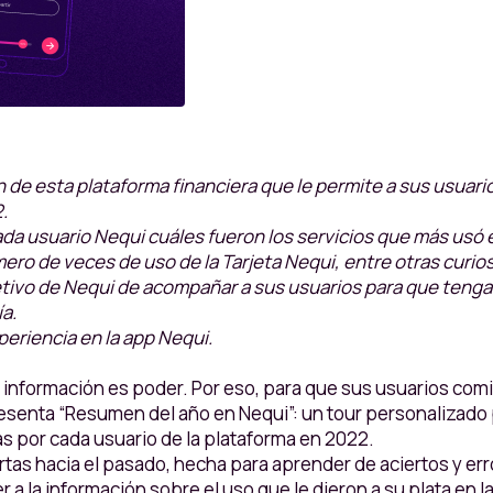
de esta plataforma financiera que le permite a sus usuario
.
da usuario Nequi cuáles fueron los servicios que más usó e
ero de veces de uso de la Tarjeta Nequi, entre otras curio
tivo de Nequi de acompañar a sus usuarios para que tengan
ía.
periencia en la app Nequi.
a información es poder. Por eso, para que sus usuarios c
resenta “Resumen del año en Nequi”: un tour personalizado p
s por cada usuario de la plataforma en 2022.
s hacia el pasado, hecha para aprender de aciertos y errores
a la información sobre el uso que le dieron a su plata en l