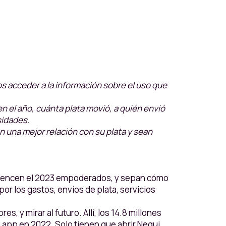
s acceder a la información sobre el uso que
n el año, cuánta plata movió, a quién envió
sidades.
 una mejor relación con su plata y sean
omiencen el 2023 empoderados, y sepan cómo
or los gastos, envíos de plata, servicios
, y mirar al futuro. Allí, los 14.8 millones
a app en 2022. Solo tienen que abrir Nequi,