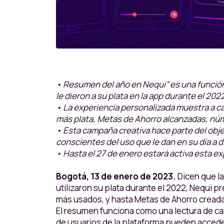
• Resumen del año en Nequi” es una función 
le dieron a su plata en la app durante el 2022
• La experiencia personalizada muestra a ca
más plata, Metas de Ahorro alcanzadas, núm
• Esta campaña creativa hace parte del obje
conscientes del uso que le dan en su día a d
• Hasta el 27 de enero estará activa esta ex
Bogotá, 13 de enero de 2023.
Dicen
que l
utilizaron su plata durante el 2022, Nequi p
más usados, y hasta Metas de Ahorro creada
El resumen funciona como una lectura de carta
de usuarios de la plataforma pueden acceder 