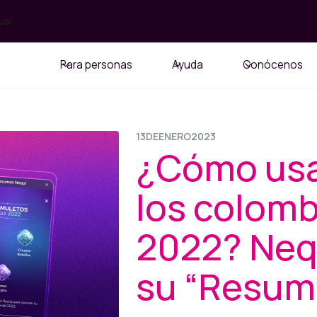
ual
Para personas
Ayuda
Conócenos
13
DE
ENERO
2023
¿Cómo usar
los colom
2022? Neq
su “Resum