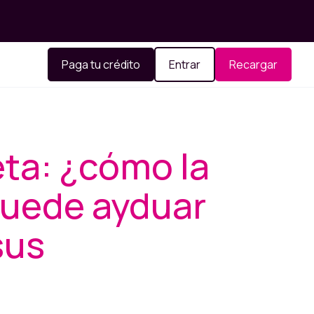
Paga tu crédito
Entrar
Recargar
eta: ¿cómo la
puede ayduar
sus