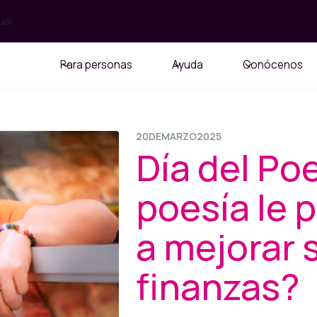
ual
Para personas
Ayuda
Conócenos
20
DE
MARZO
2025
Día del Po
poesía le 
a mejorar 
finanzas?