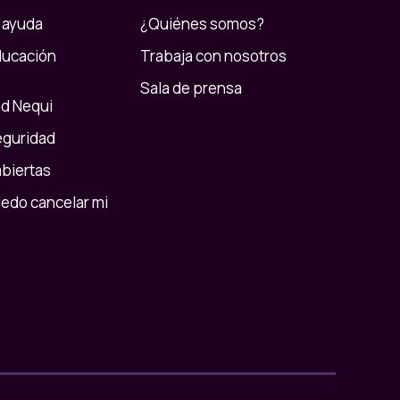
 ayuda
¿Quiénes somos?
ducación
Trabaja con nosotros
Sala de prensa
d Nequi
eguridad
abiertas
do cancelar mi