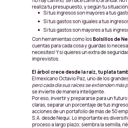
no hay camino, se hace camino al andar.
No h
realiza tu presupuesto, y según tu situació
Si tus ingresos son mayores a tus gas
Si tus gastos son iguales a tus ingreso
Si tus gastos son mayores a tus ingreso
Con herramientas como los
Bolsillos de N
cuentas para cada cosa y guardas lo necesari
necesites! Y si quieres un extra de seguridad
imprevistos.
El árbol crece desde la raíz, tu plata tam
El mexicano Octavio Paz, uno de los grandes
pero cada día sus raíces se extienden más 
se invierte de manera inteligente.
Por eso, invertir y prepararse para un futur
claras, separar un porcentaje de tus ingres
acciones de un portafolio de más de 50 emp
S.A. desde Nequi. Lo importante es diversif
proceso a largo plazo; siembra la semilla, ri