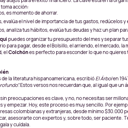
ay atajos para el éxito financiero. La clave está en la org
n toma acción:
tos, es momento de ahorrar.
s, evalúa el nivel de importancia de tus gastos, redúcelos y
s, analiza tus hábitos, evalúa tus deudas y haz un plan para 
equi
puedes organizar tu presupuesto del mes y separar tus
o para pagar, desde el Bolsillo, el arriendo, el mercado, la
, el
Colchón
es perfecto para esconder lo que no quieres t
bién
 de la literatura hispanoamericana, escribió
El Árbol
en 194
profundo".
Estos versos nos recuerdan que, al igual que un ár
o sin preocupaciones es clave, y no, no necesitas ser millon
os y empezar. Hoy, este proceso es muy sencillo. Por ejempl
resas colombianas y extranjeras, desde mínimo $30.000 peso
icar, asesorarte con expertos y, sobre todo, ser paciente. 
égala y cuídala.