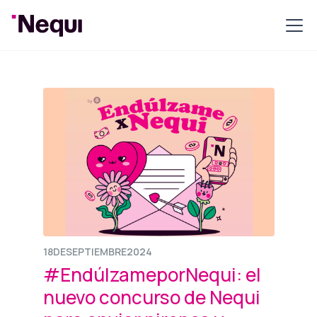
18
DE
SEPTIEMBRE
2024
#EndúlzameporNequi: el
nuevo concurso de Nequi