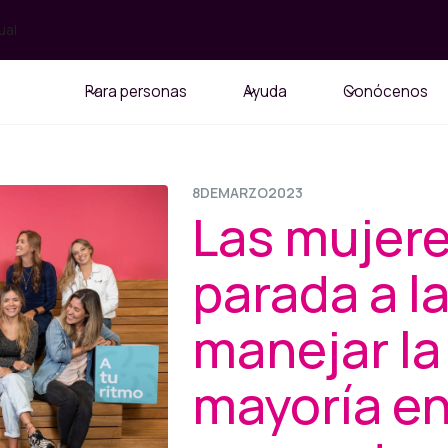
ual
Para personas
Ayuda
Conócenos
8
DE
MARZO
2023
Las mujere
parada a l
manejar la
mayoría e