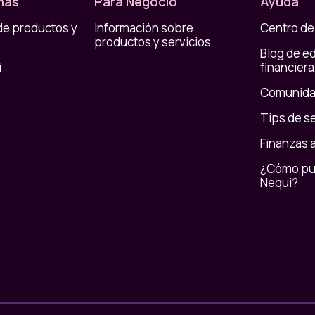
nas
Para Negocio
Ayuda
de productos y
Información sobre
Centro de
productos y servicios
Blog de e
i
financiera
Comunida
Tips de s
Finanzas 
¿Cómo pue
Nequi?