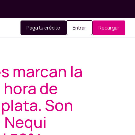
Paga tu crédito
Entrar
Recargar
s marcan la
a hora de
 plata. Son
n Nequi