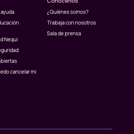
Conócenos
 ayuda
¿Quiénes somos?
ducación
Trabaja con nosotros
Sala de prensa
d Nequi
eguridad
abiertas
do cancelar mi