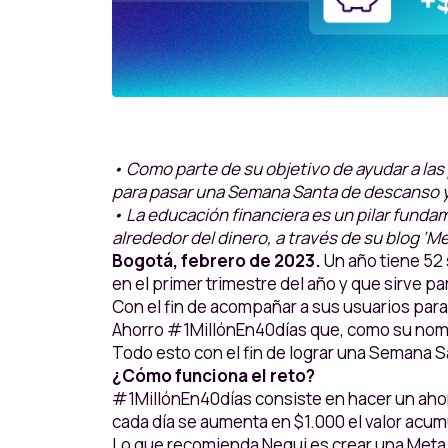
• Como parte de su objetivo de ayudar a las 
para pasar una Semana Santa de descanso y
• La educación financiera es un pilar funda
alrededor del dinero, a través de su blog 
Bogotá, febrero de 2023.
Un año tiene 52
en el primer trimestre del año y que sirve pa
Con el fin de acompañar a sus usuarios para
Ahorro #1MillónEn40días que, como su nomb
Todo esto con el fin de lograr una Semana S
¿Cómo funciona el reto?
#1MillónEn40días consiste en hacer un ahor
cada día se aumenta en $1.000 el valor acumul
Lo que recomienda Nequi es crear una Meta 