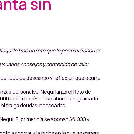
nta sin
equi le trae un reto que le permitirá ahorrar
 usuarios consejos y contenido de valor
periodo de descanso y reflexión que ocurre
anzas personales, Nequi lanza el Reto de
’000.000 a través de un ahorro programado.
o ni traiga deudas indeseadas.
equi. El primer día se abonan $6.000 y
onto a ahorrar y la fecha en la que se espera