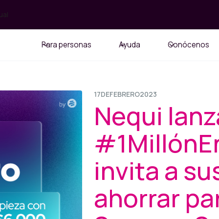
ual
Para personas
Ayuda
Conócenos
17
DE
FEBRERO
2023
Nequi lanz
#1MillónE
invita a su
ahorrar pa