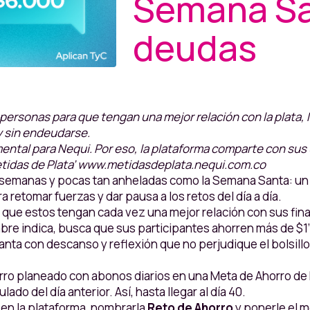
Semana Sa
deudas
personas para que tengan una mejor relación con la plata, N
 sin endeudarse.
mental para Nequi. Por eso, la plataforma comparte con sus
‘Metidas de Plata’ www.metidasdeplata.nequi.com.co
 semanas y pocas tan anheladas como la Semana Santa: un 
ra retomar fuerzas y dar pausa a los retos del día a día.
 que estos tengan cada vez una mejor relación con sus fin
re indica, busca que sus participantes ahorren más de $1
anta con descanso y reflexión que no perjudique el bolsill
ro planeado con abonos diarios en una Meta de Ahorro de N
ado del día anterior. Así, hasta llegar al día 40.
en la plataforma, nombrarla
Reto de Ahorro
y ponerle el m