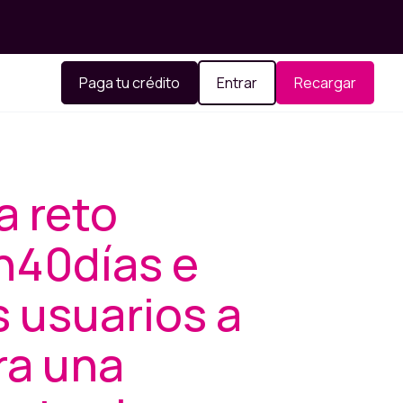
Paga tu crédito
Entrar
Recargar
a reto
n40días e
s usuarios a
ra una