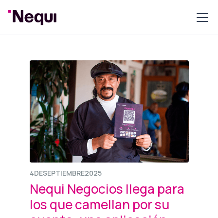
4
DE
SEPTIEMBRE
2025
Nequi Negocios llega para
los que camellan por su