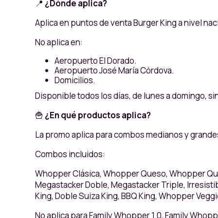
📍
¿Dónde aplica?
Aplica en puntos de venta Burger King a nivel nac
No aplica en:
Aeropuerto El Dorado.
Aeropuerto José María Córdova.
Domicilios.
Disponible todos los días, de lunes a domingo, sin
🍟
¿En qué productos aplica?
La promo aplica para combos medianos y grandes
Combos incluidos:
Whopper Clásica, Whopper Queso, Whopper Ques
Megastacker Doble, Megastacker Triple, Irresisti
King, Doble Suiza King, BBQ King, Whopper Veggi
No aplica para Family Whopper 1.0, Family Whopp