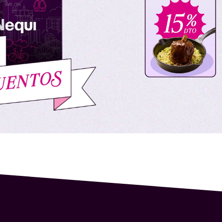
 la oferta son: Whopper Clásica, Whopper Queso, Whoppe
Sencilla, Megastacker Doble, Megastacker Triple, Irresist
ggets por 10, Irresistible King, Bacon King, Doble Suiza Ki
y Whopper 2.0, Parche por 3, Wraps, XL, productos de la cat
s, postres, King Jr, King Sr.
qui Visa (digital o física) en los puntos de venta participa
 compra.
s que realicen compras en los puntos de venta participantes
), recibirán un
descuento inmediato del 25%
sobre el val
 propinas, etc.) no serán incluidos en el cálculo del monto
 momento del pago
, siempre que la transacción cumpla co