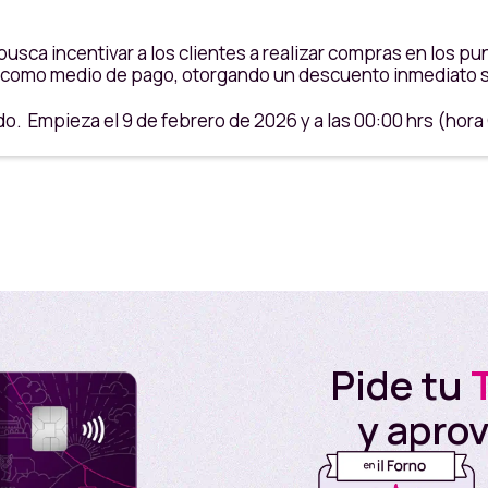
sca incentivar a los clientes a realizar compras en los pun
ca) como medio de pago, otorgando un descuento inmediato so
 Empieza el 9 de febrero de 2026 y a las 00:00 hrs (hora Co
ue cumplan con la totalidad de los siguientes requisitos (e
o de bajo monto en Nequi activa.
 en su versión física o digital.
participantes durante la vigencia de la campaña
Pide tu
s en estos Términos y Condiciones.
nivel nacional a excepción del Aeropuerto José Maria Córdo
y apro
día de la semana, es decir de lunes a domingo, sin restricc