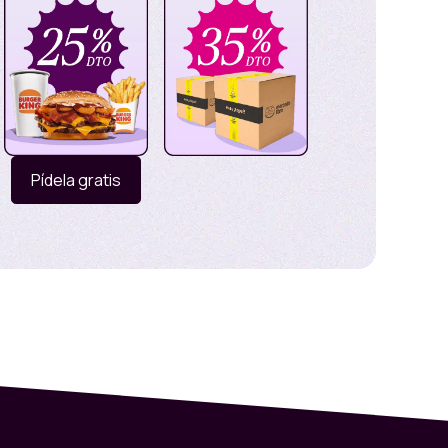
r Queso Tocineta, Whopper Doble, Whopper Jr
ible King, Crispy Chicken, Crispy Chicken BBQ,
ng, BBQ King, Whopper Veggie, King Veggie,
egoría RindeKingcena, LTO (limit time offer),
Pídela gratis
ntes de Burger King, el Comercio otorgará un
 y efectúen el pago utilizando la Tarjeta
or total de su compra.
 mínimo requerido para ser acreedor del
n las condiciones descritas y se realice el