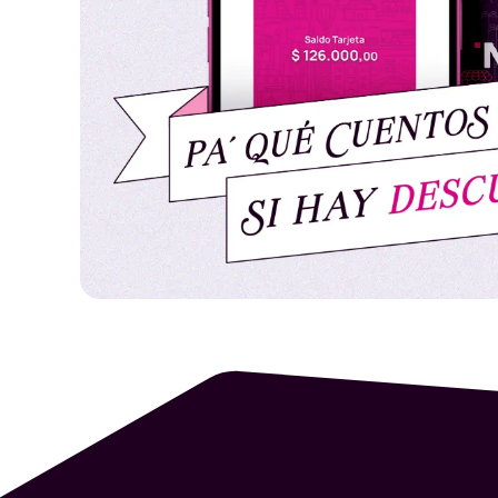
Los combos de Menú regular aplicable a
Doble, Bacon Feast Whopper, Megastacker 
King Pollo, King Pollo Queso Tocineta, Nu
Nuggets Veggie.
No aplica para: Family Whopper 1.0, Famil
acompañamientos, bebidas solas, desayuno
Aplica para combos medianos y grandes.
EL INCENTIVO:
Por compras realizadas utilizando la Tarjeta Ne
descuento del 25%
sobre el valor total de la
Durante la vigencia de la Campaña, los usuario
Débito Nequi Visa (en su versión digital o física
Los servicios o cargos adicionales (domicilios,
descuento.
El descuento se aplicará
automáticamente al
pago con la Tarjeta Débito Nequi Visa.