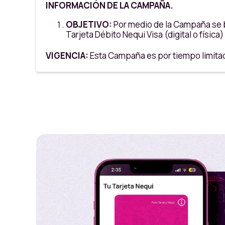
INFORMACIÓN DE LA CAMPAÑA.
OBJETIVO:
Por medio de la Campaña se bu
Tarjeta Débito Nequi Visa (digital o físi
VIGENCIA:
Esta Campaña es por tiempo limitado.
23:59 hrs (hora Colombia),
PARTICIPANTES:
Podrán participar en la Campaña las personas q
Tener una cuenta de ahorros o un depósit
Tener una Tarjeta Débito Nequi Visa activa,
Realizar compras en los puntos de venta 
Cumplir con las condiciones establecida
Aplica para todos los puntos de venta a 
No aplica para domicilios
El beneficio puede ser redimido cualquier 