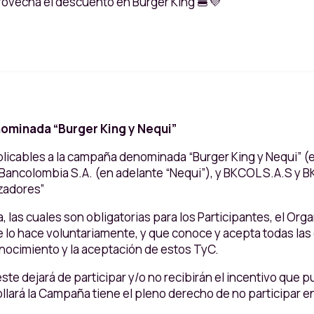
aprovecha el descuento en Burger King 🍔💜
ominada “Burger King y Nequi”
licables a la campaña denominada “Burger King y Nequi” (e
Bancolombia S.A. (en adelante “Nequi”), y BKCOL S.A.S y BK
izadores”
, las cuales son obligatorias para los Participantes, el Or
e lo hace voluntariamente, y que conoce y acepta todas las
onocimiento y la aceptación de estos TyC.
este dejará de participar y/o no recibirán el incentivo que
llará la Campaña tiene el pleno derecho de no participar e