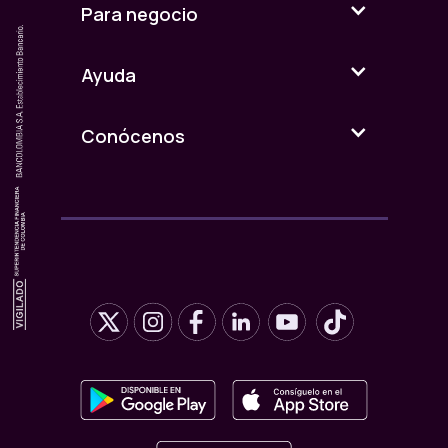
Realizar compras en los puntos
Para negocio
de venta participantes durante
la vigencia de la campaña
Ayuda
Cumplir con las condiciones
establecidas en estos Términos
Conócenos
y Condiciones:
El beneficio aplica únicamente
para consumo en salón.
No aplica para compras
realizadas a través de
domicilios, plataformas de
entrega como Rappi, pedidos
telefónicos, digitales o cualquier
canal diferente al consumo
presencial.
El descuento no es acumulable