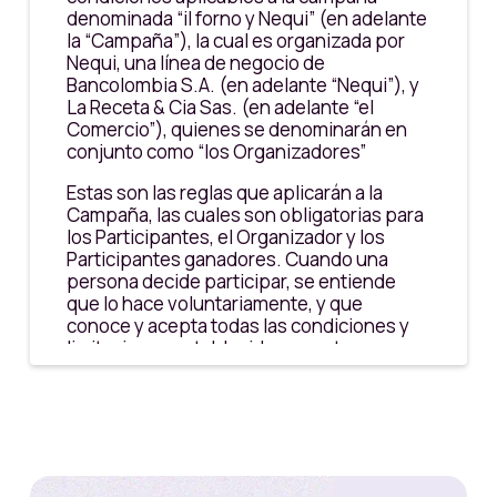
denominada “il forno y Nequi” (en adelante
la “Campaña”), la cual es organizada por
Nequi, una línea de negocio de
Bancolombia S.A. (en adelante “Nequi”), y
La Receta & Cia Sas. (en adelante “el
Comercio”), quienes se denominarán en
conjunto como “los Organizadores”
Estas son las reglas que aplicarán a la
Campaña, las cuales son obligatorias para
los Participantes, el Organizador y los
Participantes ganadores. Cuando una
persona decide participar, se entiende
que lo hace voluntariamente, y que
conoce y acepta todas las condiciones y
limitaciones establecidas en este
documento. La participación implica el
conocimiento y la aceptación de estos
TyC.
Si un Participante incumple o viola estos
TyC, este dejará de participar y/o no