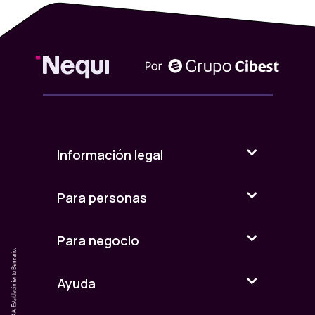
condiciones, requisitos y mecánica
establecidos en estos TyC.
TERRITORIO:
La Campaña se desarrollará dentro de la
totalidad del territorio de la República de
Colombia.
VIGENCIA:
Información legal
La Campaña es por tiempo limitado.
Para personas
Empieza el 15 de junio de 2026 (0:00 a.m.
hrs hora Colombia) y finaliza el 15 de julio
de 2026 (23:59 p.m. hrs hora Colombia)
(en adelante, la Vigencia).
Para negocio
PARTICIPANTES:
Ayuda
Podrán participar en la Campaña, las