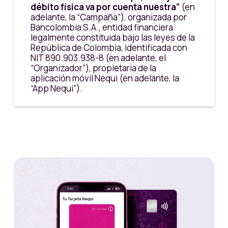
débito física va por cuenta nuestra”
(en
adelante, la “Campaña”), organizada por
Bancolombia S.A., entidad financiera
legalmente constituida bajo las leyes de la
República de Colombia, identificada con
NIT 890.903.938-8 (en adelante, el
“Organizador”), propietaria de la
aplicación móvil Nequi (en adelante, la
“App Nequi”).
Estas son las reglas que aplicarán a la
Campaña, las cuales son obligatorias para
los Participantes, el Organizador y los
Participantes beneficiarios. Cuando una
persona decide participar, se entiende
que lo hace voluntariamente, y que
conoce y acepta todas las condiciones y
limitaciones establecidas en este
documento. La participación implica el
conocimiento y la aceptación de estos
TyC.
Si un Participante incumple o viola estos