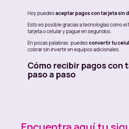
Hoy puedes
aceptar pagos con tarjeta sin 
Esto es posible gracias a tecnologías como el
tarjeta o celular y pague en segundos.
En pocas palabras: puedes
convertir tu cel
cobrar sin invertir en equipos adicionales.
Cómo recibir pagos con ta
paso a paso
Si estás buscando una forma fácil de empezar
que te permite convertir tu celular en datáfo
Paso a paso con Nequi Negoc
Encuentra aquí tu sig