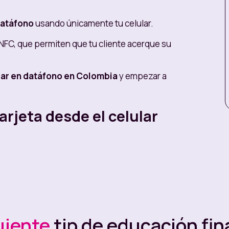
datáfono
usando únicamente tu celular.
 NFC, que permiten que tu cliente acerque su
ular en datáfono en Colombia
y empezar a
rjeta desde el celular
, puedes hacerlo con la
app Nequi Negocios
,
no en minutos.
ios
uiente
tip de educación fin