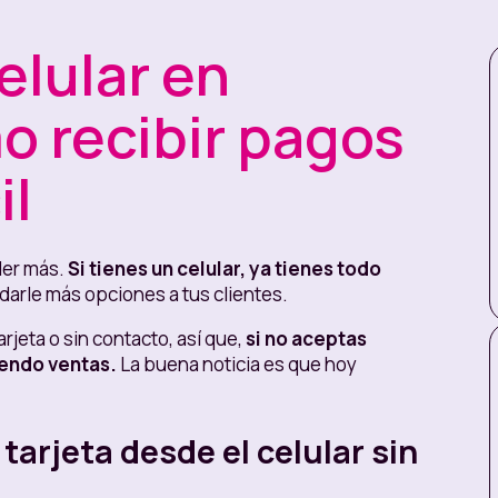
elular en
o recibir pagos
il
der más.
Si tienes un celular, ya tienes todo
darle más opciones a tus clientes.
jeta o sin contacto, así que,
si no aceptas
endo ventas.
La buena noticia es que hoy
arjeta desde el celular sin