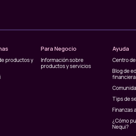
sticas de tu app Nequi Negocios:
 y crédito Visa y Mastercard
00
nas
Para Negocio
Ayuda
de productos y
Información sobre
Centro de
productos y servicios
a física o desde la billetera digital de su
Blog de e
ispositivo.
i
financiera
Comunida
n tarjeta y links de pago
ología NFC
Tips de s
Finanzas 
 con tarjeta sin datáfono
¿Cómo pue
Nequi?