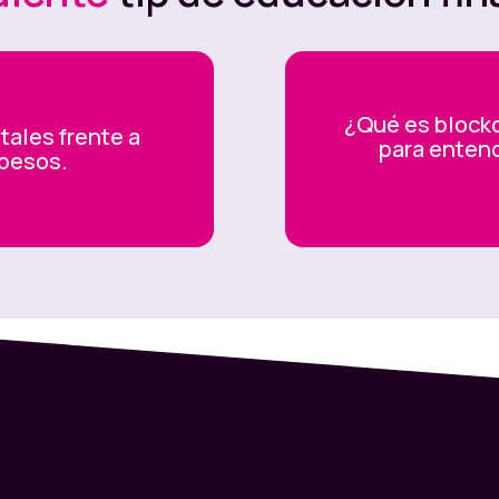
te a
1 dólar estadounidense
.
digitales como Nequi.
¿Qué es blockc
 en segundos.
tales frente a
para entend
 pesos.
ar y vender dólares digitales
directamente
prar y el saldo queda disponible en segundos
 los vendas cuando quieras.
funcionalidad en Nequi,
inscríbete acá en la lista
s dólares digitales de las