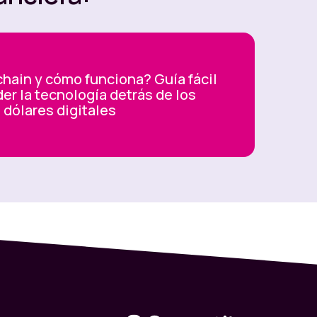
hain y cómo funciona? Guía fácil
er la tecnología detrás de los
dólares digitales