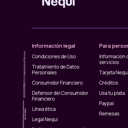
Aunque muchas personas los confunden,
los
criptomonedas
.
La principal diferencia está en el valor.
Característica
Dólares digitales
Información legal
Para perso
Valor
Estable y cercano al dólar
Condiciones de Uso
Información 
servicios
Uso común
Pagos, transferencias y mane
Tratamiento de Datos
Personales
Tarjeta Nequ
Estabilidad
Alta
Consumidor Financiero
Créditos
Por ejemplo:
Defensor del Consumidor
Usa tu plata
Financiero
Una criptomoneda puede cambiar de pre
Paypal
Línea ética
Remesas
Un dólar digital busca mantenerse cerca
Legal Nequi