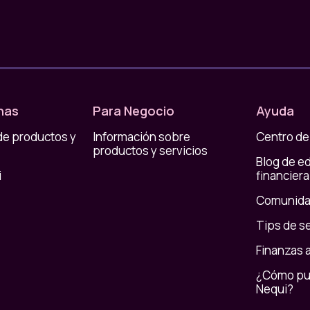
 dólares digitales no funcionan igual que otras
Criptomonedas
nas
Para Negocio
Ayuda
Puede subir o bajar mucho
de productos y
Información sobre
Centro de
productos y servicios
jo de valor en dólares
Inversión o trading
Blog de e
i
financiera
Volátil
Comunida
Tips de s
cio muchas veces en un día.
Finanzas 
¿Cómo pue
 de
1 USD
.
Nequi?