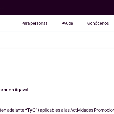
ual
Para personas
Ayuda
Conócenos
rar en Agaval
l
 (en adelante
“TyC”
) aplicables a las Actividades Promocion