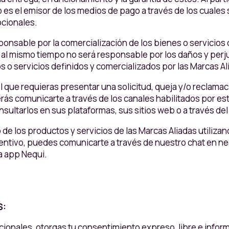
es el emisor de los medios de pago a través de los cuales
ocionales.
sponsable por la comercialización de los bienes o servici
e al mismo tiempo no será responsable por los daños y perj
s o servicios definidos y comercializados por las Marcas Al
el que requieras presentar una solicitud, queja y/o reclama
rás comunicarte a través de los canales habilitados por est
nsultarlos en sus plataformas, sus sitios web o a través de
o de los productos y servicios de las Marcas Aliadas utiliz
ncentivo, puedes comunicarte a través de nuestro chat en n
la app Nequi.
S:
ocionales, otorgas tu consentimiento expreso, libre e info