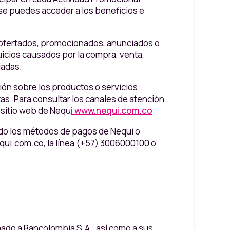
 se puedes acceder a los beneficios e
os ofertados, promocionados, anunciados o
uicios causados por la compra, venta,
iadas.
ción sobre los productos o servicios
as. Para consultar los canales de atención
l sitio web de Nequ
i www.nequi.com.co
ando los métodos de pagos de Nequi o
equi.com.co, la línea (+57) 3006000100 o
rmado a Bancolombia S.A., así como a sus