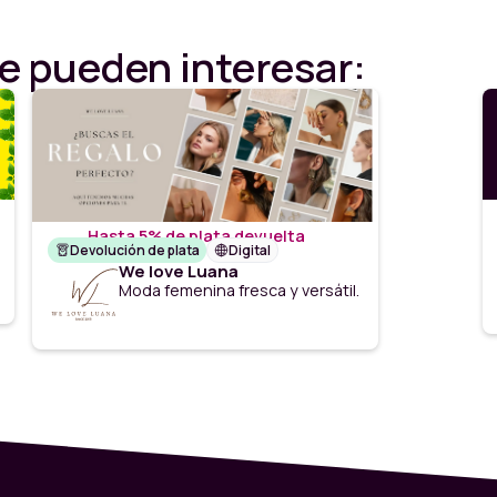
e pueden interesar:
Hasta 5% de plata devuelta
Devolución de plata
Digital
We love Luana
Moda femenina fresca y versátil.