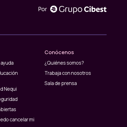
Conócenos
 ayuda
¿Quiénes somos?
ducación
Trabaja con nosotros
Sala de prensa
d Nequi
eguridad
abiertas
do cancelar mi