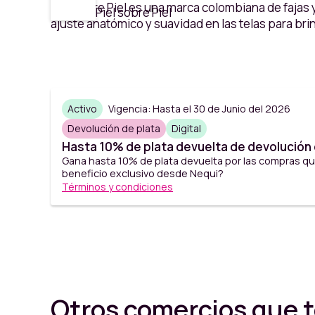
Piel sobre Piel es una marca colombiana de fajas
Piel sobre Piel
ajuste anatómico y suavidad en las telas para br
Activo
Vigencia: Hasta el 30 de Junio del 2026
Devolución de plata
Digital
Hasta 10% de plata devuelta de devolución e
Gana hasta 10% de plata devuelta por las compras que
beneficio exclusivo desde Nequi?
Términos y condiciones
Otros comercios que t