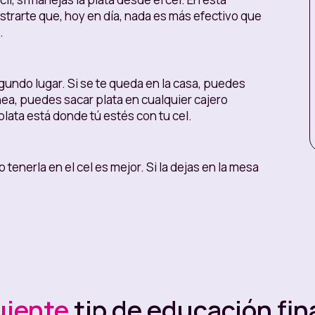
trarte que, hoy en día, nada es más efectivo que
.
egundo lugar. Si se te queda en la casa, puedes
ínea, puedes sacar plata en cualquier cajero
ata está donde tú estés con tu cel.
 tenerla en el cel es mejor. Si la dejas en la mesa
ras estás en tu casa. La calle es un lugar en el
. Así que está bien que tu plata vaya contigo a
n protegida. Para lograrlo puedes:
tu plata para imprevistos.
 tentaciones.
Puede ser un Guardián, una trivia
uiente
tip de educación fin