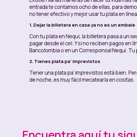
entrada te contamos ocho de ellas, para demos
no tener efectivo y mejor usar tu plata en línea
1. Dejar la billetera en casa ya no es un embale
Con tu plata en Nequi, la billetera pasa a un s
pagar desde el cel. Y si no reciben pagos en l
Bancolombia o en un Corresponsal Nequi. Tu pl
2. Tienes plata pa’ imprevistos
Tener una plata pa’ imprevistos está bien. Pero
de noche, es muy fácil mecatearla en cositas.
Además, no todos los imprevistos ocurren mient
que también pasan, por no decir que la mayoría
todas partes, y al mismo tiempo, que esté bie
Abrir un
Colchón
en Nequi y poner en él 
Ponerle
seguridad a tu Colchón contra
Encuentra aquí tu sig
o un lapso de tiempo.