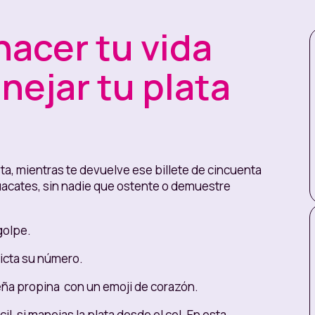
hacer tu vida
nejar tu plata
sta, mientras te devuelve ese billete de cincuenta
guacates, sin nadie que ostente o demuestre
golpe.
dicta su número.
ueña propina con un emoji de corazón.
l, si manejas la plata desde el cel. En esta