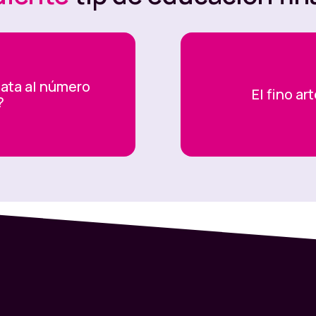
tentaciones, puedes abrir un
Bolsillo
en Nequi
lata al número
prarlo en línea, sin salir de tu cel y sin buscar
El fino ar
?
 tu Tarjeta de Crédito, que quizás está guardada
ar con tu Tarjeta Nequi, para que gastes lo que
PSE.
trabajo fuera del país y trabajan en línea.
a por servicios como PayPal era una telenovela:
iones para traerla hasta ti, entonces la usabas
PLATA DE VERDAD…
 Nequi, la plata que tengas en tu cuenta de
des gastar en lo que quieras y trabajar con