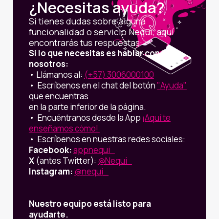
¿Necesitas ayuda?
Si tienes dudas sobre alguna
funcionalidad o servicio Nequi, aquí
encontrarás tus respuestas:
Si lo que necesitas es hablar con
nosotros:
•
Llámanos al:
(+57) 3006000100
• Escríbenos en el chat del botón
"Ayuda"
que encuentras
en la parte inferior de la página.
• Encuéntranos desde la App
¡Aquí te
enseñamos cómo!
• Escríbenos en nuestras redes sociales:
Facebook:
appnequi
X
(antes Twitter):
@Nequi
Instagram:
@nequi_
Nuestro equipo está listo para
ayudarte.