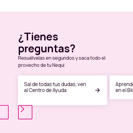
¿Tienes
preguntas?
Resuélvelas en segundos y saca todo el
provecho de tu Nequi
Sal de todas tus dudas, ven
Aprende
al Centro de Ayuda
en el B