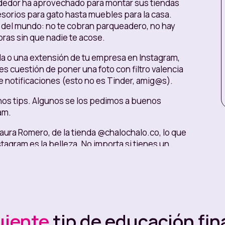
dedor ha aprovechado para montar sus tiendas
sorios para gato hasta muebles para la casa.
l del mundo: no te cobran parqueadero, no hay
oras sin que nadie te acose.
da o una extensión de tu empresa en Instagram,
 cuestión de poner una foto con filtro valencia
de notificaciones (esto no es Tinder, amig@s).
nos tips. Algunos se los pedimos a buenos
am.
ura Romero, de la tienda @chalochalo.co, lo que
tagram es la belleza. No importa si tienes un
 percepción de la gente. Si te tomas el tiempo de
mos antes, no se trata de poner una foto y
éxito es un tema de constancia. Te recomendamos
 de contenidos”. Programar cierto número de
uiente
tip de educación fin
oras, tu público responde mejor para aprender de