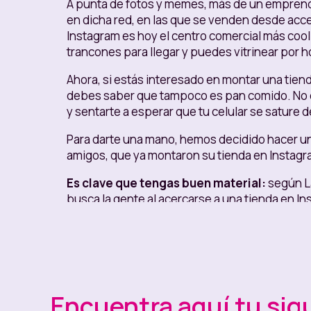
A punta de fotos y memes, más de un empren
en dicha red, en las que se venden desde acce
Instagram es hoy el centro comercial más coo
trancones para llegar y puedes vitrinear por h
Ahora, si estás interesado en montar una tien
debes saber que tampoco es pan comido. No es
y sentarte a esperar que tu celular se sature 
Para darte una mano, hemos decidido hacer u
amigos, que ya montaron su tienda en Instagr
Es clave que tengas buen material:
según La
busca la gente al acercarse a una tienda en Ins
buen producto, una mala foto puede afectar la
producir buen material, verás los resultados
No dejes abandonada tu cuenta:
como decía
sentarse a esperar ventas. En Instagram, el 
hacer lo que los expertos llaman una “parrilla
Encuentra aquí tu sig
publicaciones semanales y ver a qué días y h