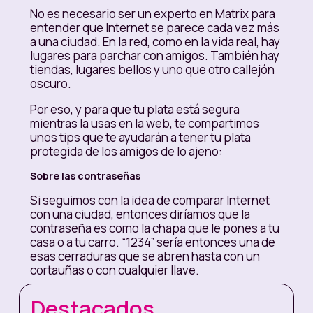
No es necesario ser un experto en Matrix para
entender que Internet se parece cada vez más
a una ciudad. En la red, como en la vida real, hay
lugares para parchar con amigos. También hay
tiendas, lugares bellos y uno que otro callejón
oscuro.
Por eso, y para que tu plata está segura
mientras la usas en la web, te compartimos
unos tips que te ayudarán a tener tu plata
protegida de los amigos de lo ajeno:
Sobre las contraseñas
Si seguimos con la idea de comparar Internet
con una ciudad, entonces diríamos que la
contraseña es como la chapa que le pones a tu
casa o a tu carro. “1234” sería entonces una de
esas cerraduras que se abren hasta con un
cortauñas o con cualquier llave.
En el mundo digital existen aplicaciones que
Destacados
hacen “Ataques de fuerza bruta” para adivinar