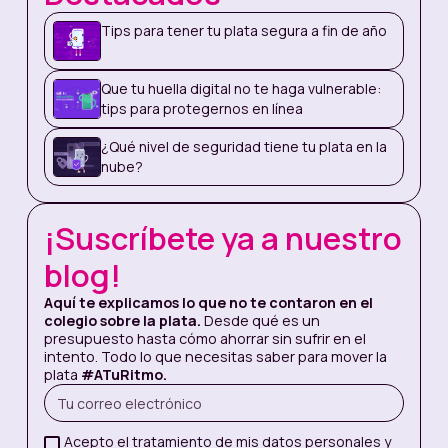
las contraseñas. Sirven para probar un montón
Tips para tener tu plata segura a fin de año
de claves básicas (entre las cuales “1234” es la
reina) en unos segundos, entrar a tu correo y
apoderarse de las claves o ingresos que
Que tu huella digital no te haga vulnerable:
tengas con ese mail.
tips para protegernos en línea
¿Cómo ponerle seguridad a tu contraseña?
¿Qué nivel de seguridad tiene tu plata en la
nube?
Cambia frecuentemente la clave
principal de tus cuentas, cel y
servicios. Eso sí, nunca uses
¡Suscríbete ya a nuestro
números que se relacionen con tu
blog!
info personal, ni repitas
combinaciones de números. Por
Aquí te explicamos lo que no te contaron en el
ejemplo: nunca le pongas la misma
colegio sobre la plata.
Desde qué es un
presupuesto hasta cómo ahorrar sin sufrir en el
clave a tu cel y a tu Nequi. Si alguien
intento. Todo lo que necesitas saber para mover la
descubre tu clave del cely resulta
plata
#ATuRitmo.
ser la misma del lugar en el que
tienes tu plata, se quedará con tu
info y todos tus ahorros al mismo
Acepto el tratamiento de mis datos personales y