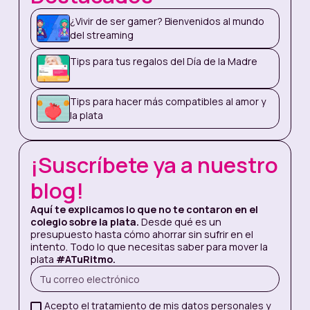
posgrado, etc.?
¿Vivir de ser gamer? Bienvenidos al mundo
¿Dónde? ¿Colombia o en el exterior?
del streaming
Aparte de la matrícula, ¿qué tantos
Tips para tus regalos del Día de la Madre
costos extras implica mi estudio
(materiales, viajes, costo de vida,
etc.)
Tips para hacer más compatibles al amor y
la plata
¿Cuántos meses o años dura lo que
quiero hacer?
¡Suscríbete ya a nuestro
¿Puedo rebajar costos trabajando en
el lugar en el que voy a estar?
blog!
¿Tengo que estudiar un nuevo
Aquí te explicamos lo que no te contaron en el
idioma o perfeccionar lo que ya sé
colegio sobre la plata.
Desde qué es un
presupuesto hasta cómo ahorrar sin sufrir en el
para poder ingresar al programa?
intento. Todo lo que necesitas saber para mover la
¿Hay que presentar un examen de
plata
#ATuRitmo.
idioma?
¿Debo entregar documentos
Acepto el tratamiento de mis datos personales y