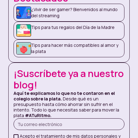
¿Vivir de ser gamer? Bienvenidos al mundo
del streaming
#1: Planea con anticipación
Tips para tus regalos del Día de la Madre
El factor tiempo puede hacer toda la diferencia
en los números de tu pre$upuesto. Enfócate
Tips para hacer más compatibles al amor y
en buscar primero lo urgente y luego sueña
la plata
con lo importante. Recuerda que ahora puedes
hacerlo todo sin salir de tu celu, incluso
comprar desde Nequi tus pasajes de PinBus
¡Suscríbete ya a nuestro
para viajar a +1000 destinos de Colombia con
+60 empresas de transporte
blog!
Aquí te explicamos lo que no te contaron en el
colegio sobre la plata.
Desde qué es un
Conoce más aquí:
Nequi y PinBus
presupuesto hasta cómo ahorrar sin sufrir en el
intento. Todo lo que necesitas saber para mover la
plata
#ATuRitmo.
Acepto el tratamiento de mis datos personales y