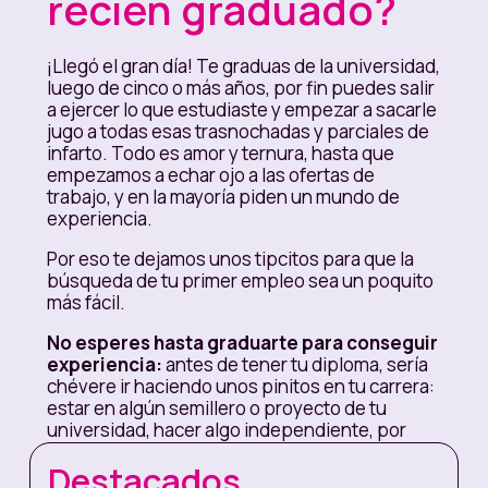
recién graduado?
¡Llegó el gran día! Te graduas de la universidad,
luego de cinco o más años, por fin puedes salir
a ejercer lo que estudiaste y empezar a sacarle
jugo a todas esas trasnochadas y parciales de
infarto. Todo es amor y ternura, hasta que
empezamos a echar ojo a las ofertas de
trabajo, y en la mayoría piden un mundo de
experiencia.
Por eso te dejamos unos tipcitos para que la
búsqueda de tu primer empleo sea un poquito
más fácil.
No esperes hasta graduarte para conseguir
experiencia:
antes de tener tu diploma, sería
chévere ir haciendo unos pinitos en tu carrera:
estar en algún semillero o proyecto de tu
universidad, hacer algo independiente, por
ejemplo si estudias literatura, hacerte un blog y
Destacados
explorar en este mundo. Buscar programas