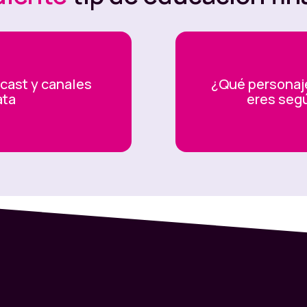
dcast y canales
¿Qué personaje
ata
eres segú
on tu pareja, tómate el espacio para que hablen
 creas, tu pareja tiene una graaaaan influencia
 también en las de su bolsillo) 💰
una cita financiera para sentarte a hablar con tu
char ese espacio para preguntarle toooodas tus
er bien importantes para la relación. 🎉