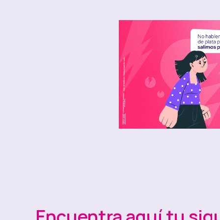
Esa es una frase muy común que se escucha en 
imposible de tocar. 🚨¡Esa sí es una bandera r
plata es muuuuy importante para construir una
también se fortalece la confianza 😉
Encuentra aquí tu sig