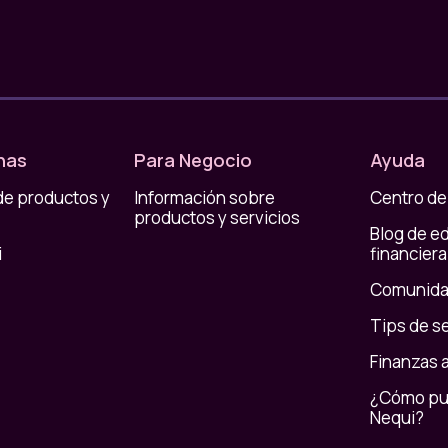
na pregunta es incómoda ❌
nas
Para Negocio
Ayuda
de productos y
Información sobre
Centro de
as y el chocolate espeso! 😉Compartan entre
productos y servicios
bras. 😵Establezcan las metas financieras que
Blog de e
las. ¡Que no les quede nada en veremos! 😎
i
financiera
Comunida
Tips de s
Finanzas 
¿Cómo pue
Nequi?