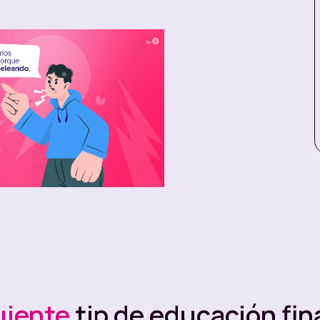
las relaciones en las que la plata es un tema
oja financiera!🚩😰Que no te dé miedo, hablar de
 base sólida en tu relación 👉 Además, así
uiente
tip de educación fin