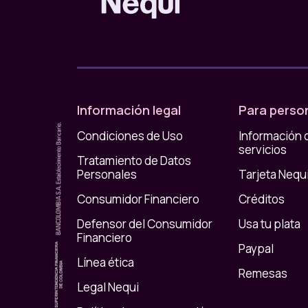
Cuando se trata de plata en pareja, ningu
Información legal
Para perso
Condiciones de Uso
Información 
Como en cualquier relación, ¡las cuentas clar
servicios
ustedes sus ingresos, gastos y hasta las cule
Tratamiento de Datos
tienen en común y trabajen juntos para lograr
Personales
Tarjeta Nequ
Tengan claras las cuentas 😉
Consumidor Financiero
Créditos
Defensor del Consumidor
Usa tu plata
Financiero
Paypal
Línea ética
Remesas
Legal Nequi