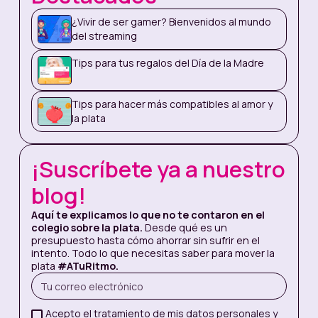
Es hora de admitirlo: en nuestra educación hay
¿Vivir de ser gamer? Bienvenidos al mundo
sentimientos encontrados sobre los
del streaming
videojuegos. Y no hay un juicio claro sobre
ellos… Pero, queremos mostrarte cómo los
Tips para tus regalos del Día de la Madre
videojuegos nos enseñan cosas que nos
sirven en el mundo de la plata y en la vida
misma. Estas son algunas de esas lecciones:
Tips para hacer más compatibles al amor y
la plata
Resident Evil nos enseña a no acumular problemas
(o deudas)
¡Suscríbete ya a nuestro
Consola: Play Station 1
blog!
Aquí te explicamos lo que no te contaron en el
A mediados de los noventa nació uno de los
colegio sobre la plata.
Desde qué es un
juegos más revolucionarios de todos los
presupuesto hasta cómo ahorrar sin sufrir en el
tiempos: Resident Evil. Llegó a las tiendas y
intento. Todo lo que necesitas saber para mover la
con él, un mundo de zombies modelados por
plata
#ATuRitmo.
computador. En Colombia, el juego fue muy
popular con su segunda entrega: Resident Evil
2, que cuenta la historia de León S. Kennedy y
Acepto el tratamiento de mis datos personales y