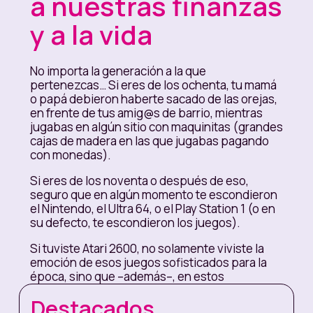
a nuestras finanzas
y a la vida
No importa la generación a la que
pertenezcas… Si eres de los ochenta, tu mamá
o papá debieron haberte sacado de las orejas,
en frente de tus amig@s de barrio, mientras
jugabas en algún sitio con maquinitas (grandes
cajas de madera en las que jugabas pagando
con monedas).
Si eres de los noventa o después de eso,
seguro que en algún momento te escondieron
el Nintendo, el Ultra 64, o el Play Station 1 (o en
su defecto, te escondieron los juegos).
Si tuviste Atari 2600, no solamente viviste la
emoción de esos juegos sofisticados para la
época, sino que –además–, en estos
momentos eres población en riesgo por
Destacados
COVID-19.