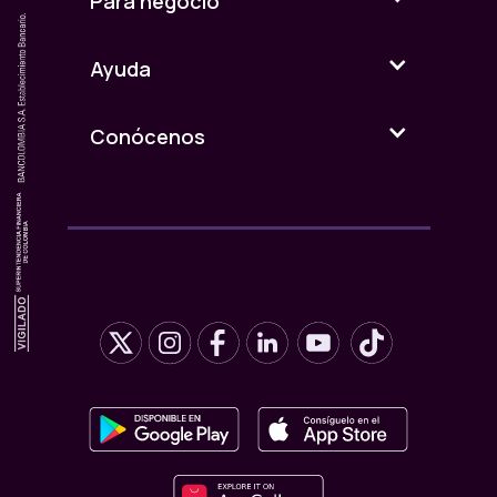
Para negocio
originalmente. Y esto hacía aún más complejo
este juego.
Sin embargo, había gente que lo pasaba en 40
Ayuda
minutos. Todo gracias a que el juego escondía
atajos para saltarse mundos e ir directo por la
princesa. En el segundo tablero del primer
Conócenos
mundo, había una opción para ir a otros
escenarios más adelante. ¿Quiénes aprendían
esos atajos? Los que estaban atentos a las
oportunidades escondidas, justo como hoy en
los negocios. Las oportunidades están
siempre ahí, solo que nunca están a la vista de
todo el mundo. El que sabe observar, las
aprovecha.
GoldenEye nos enseñó a ser asertivos
Antes de GoldenEye, en todos los juegos de
disparo en primera persona, solo se debía dar
de baja a los adversarios. Golden Eye, el
videojuego sobre el mítico Agente 007 que