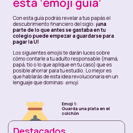
esta ‘emoji guía’
Con esta guía podrás revelar a tus papás el
descubrimiento financiero del siglo:
¡una
parte de lo que antes se gastaba en tu
colegio puede empezar a guardarse para
pagar la U!
Los siguientes emojis te darán luces sobre
cómo contarle a tu adulto responsable (mamá,
papá, tío o lo que aplique en tu caso) que es
posible ahorrar para tu estudio. Lo mejor es
que hablarás de esta idea revolucionaria en un
lenguaje que dominas:
emoji.
Emoji 1:
Guarda una plata en el
colchón
Cuéntale a tus papás que
Destacados
la movida se logra