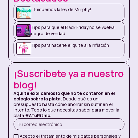
cambiando el chip. Si
antes tenían un gasto
¡Tumbemos la ley de Murphy!
que se llamaba
mensualidad colegio, ahora tendrán un ahorro
llamado “Universidad” y lo van a crear en Nequi:
Tips para que el Black Friday no se vuelva
bajo el colchón.
negro de verdad
Si de pronto no sabes cómo funciona,
haz clic
Tips para hacerle el quite a la inflación
aquí
para conocer esta y más opciones de
organizar tu dinero con nosotros.
¡Suscríbete ya a nuestro
blog!
Aquí te explicamos lo que no te contaron en el
colegio sobre la plata.
Desde qué es un
presupuesto hasta cómo ahorrar sin sufrir en el
intento. Todo lo que necesitas saber para mover la
plata
#ATuRitmo.
Acepto el tratamiento de mis datos personales y