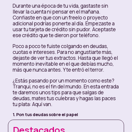
Durante una época de tu vida, gastaste sin
llevar la cuenta ni pensar en el mañana.
Confiaste en que con un freelo o proyecto
adicional podrías ponerte al día. Empezaste a
usar tu tarjeta de crédito sin pudor. Aceptaste
ese crédito que te dieron por teléfono.
Poco a poco te fuiste colgando en deudas,
cuotas e intereses. Para no angustiarte más,
dejaste de ver tus extractos. Hasta que llegó el
momento inevitable en el que debías mucho,
más que nunca antes. Y te entró el terror.
¿Estás pasando por un momento como este?
Tranqui, no es el fin del mundo. En esta entrada
te daremos unos tips para que salgas de
deudas, mates tus culebras y hagas las paces
tu plata: Aquí van.
1.
Pon tus deudas sobre el papel
Si lo has evitado, es hora de enfrentarlo.
Destacados
Acepta que tienes deudas y lístalas. Pon en un