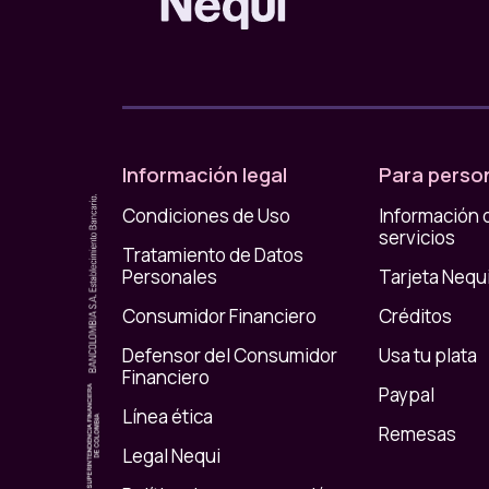
destinado para eso. De esta manera,
controla
gusta y evitas que ese gasto hormiga
se cr
mes.
Ya lo sabes, si te organizas con tu plata, vas 
darse un gustico de vez en cuando, pero p
se crecen pueden convertirse en una pesadilla
Información legal
Para perso
Condiciones de Uso
Información 
servicios
Tratamiento de Datos
Personales
Tarjeta Nequ
Consumidor Financiero
Créditos
Defensor del Consumidor
Usa tu plata
Financiero
Paypal
Línea ética
Remesas
Legal Nequi