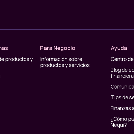
rás lo que puedes gastar en eso que tanto te
ezca tanto que te pueda dar un susto a fin de
a estar más tranqui todos los meses.
No está mal
ilas con esos gastos hormiga,
porque cuando
 para tus finanzas.
nas
Para Negocio
Ayuda
de productos y
Información sobre
Centro de
productos y servicios
Blog de e
i
financiera
Comunida
Tips de s
Finanzas 
¿Cómo pue
Nequi?