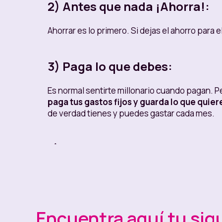
2) Antes que nada ¡Ahorra!:
Ahorrar es lo primero. Si dejas el ahorro para e
3) Paga lo que debes:
Es normal sentirte millonario cuando pagan. P
paga tus gastos fijos y guarda lo que quier
de verdad tienes y puedes gastar cada mes.
4) Controla tu presupuesto co
Usa los
Bolsillos de Nequi
para organizar t
gastar a lo largo del mes.
Esto te ayudará a p
algo que no está dentro de tus planes, tendrás 
cuenta de que toda tu plata ya está destinada 
Encuentra aquí tu sig