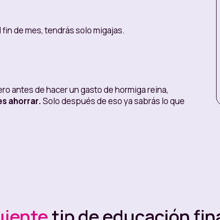
l fin de mes, tendrás solo migajas.
ero antes de hacer un gasto de hormiga reina,
es ahorrar.
Solo después de eso ya sabrás lo que
n Bolsillos:
u plata. Con
ellos puedes separar lo que vas a
onerte límites de gastos
y si quieres comprar
que acudir a los Bolsillos de Nequi y te darás
para algo.
uiente
tip de educación fin