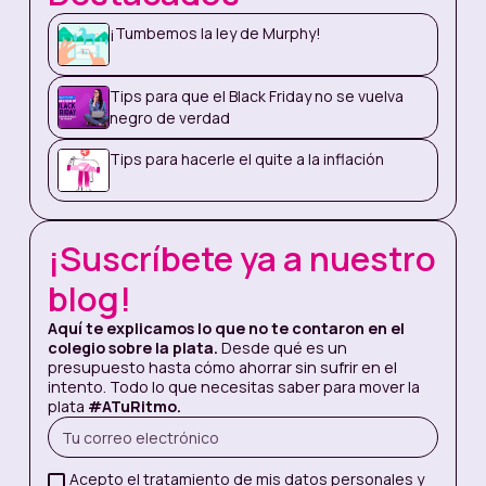
¡Tumbemos la ley de Murphy!
Tips para que el Black Friday no se vuelva
negro de verdad
Murphy es innegable, pero no indestructible.
Para combatirlo, ha nacido una herramienta
Tips para hacerle el quite a la inflación
que no requiere más que un celular. Se trata de
Nequi, una solución para manejar la plata al
ritmo de cada quien.
¡Suscríbete ya a nuestro
Nequi funciona a través de una app, desde la
cual los usuarios pueden crear una cuenta para
blog!
organizar la plata y manejarla desde ahí. A
través de Nequi se puede enviar plata desde
Aquí te explicamos lo que no te contaron en el
una cuenta a otra, sin filas, costos o papeles
colegio sobre la plata.
Desde qué es un
(¡gracias al cielo!). Plata para ese almuerzo que
presupuesto hasta cómo ahorrar sin sufrir en el
le salvará la vida a un amigo alcanzado a fin de
intento. Todo lo que necesitas saber para mover la
mes; plata para pagar una deuda (léase
plata
#ATuRitmo.
culebra) de tiempo atrás; plata para que la
plata misma no sea un impedimento, ¡para
tumbar de una vez por todas la dichosa ley de
Acepto el tratamiento de mis datos personales y